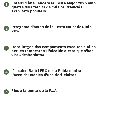
Esterri d’Àneu encara la Festa Major 2026 amb
1
quatre dies farcits de música, tradició i
activitats populars
Programa d'actes de la Festa Major de Rialp
2
2026
​Desallotgen dos campaments escoltes a Alins
3
per les tempestes i l'alcalde alerta que s'han
vist «desbordats»
L'alcalde Baró i ERC de la Pobla contra
4
l'Avenida: crònica d'una deslleialtat
Fins a la punta de la P...A
5