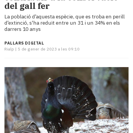
del gall fer
i
turisme
La població d’aquesta espècie, que es troba en perill
Cultura
d’extinció, s'ha reduït entre un 31 i un 34% en els
Esports
darrers 10 anys
Mai
tant!
PALLARS DIGITAL
TV
Rialp |
5 de gener de 2023 a les 09:10
i
mitjans
El
temps
Reportatges
Entrevistes
Enquestes
A
escena!
Dis
la
teva!