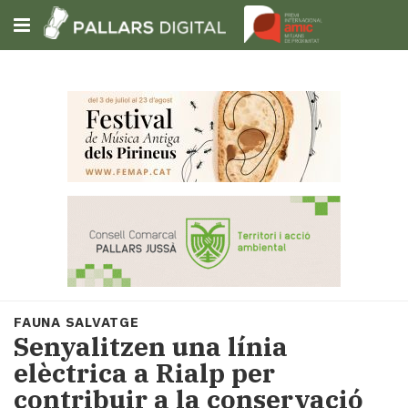
Subscriu-t'hi
Cerca
Portada
Opinió
Fem-
ho
fàcil
Successos
Societat
FAUNA SALVATGE
Política
Senyalitzen una línia
i
elèctrica a Rialp per
municipis
contribuir a la conservació
Economia