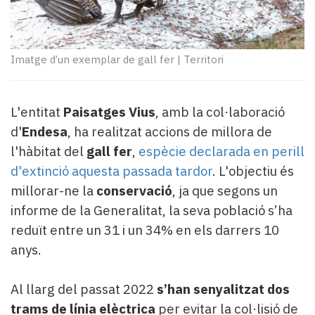
Subscriptors
La
newsletter
del
Imatge d’un exemplar de gall fer
|
Territori
Pallars
Contingut
patrocinat
L'entitat
Paisatges Vius
, amb la col·laboració
Lo
d'
Endesa
, ha realitzat accions de millora de
més
llegit...
l'hàbitat del
gall fer
,
espècie declarada en perill
Editorial
d'extinció aquesta passada tardor
. L'objectiu és
millorar-ne la
conservació
, ja que segons un
informe de la Generalitat, la seva població s’ha
reduït entre un 31 i un 34% en els darrers 10
anys.
Al llarg del passat 2022
s’han senyalitzat dos
trams de línia elèctrica
per evitar la col·lisió de