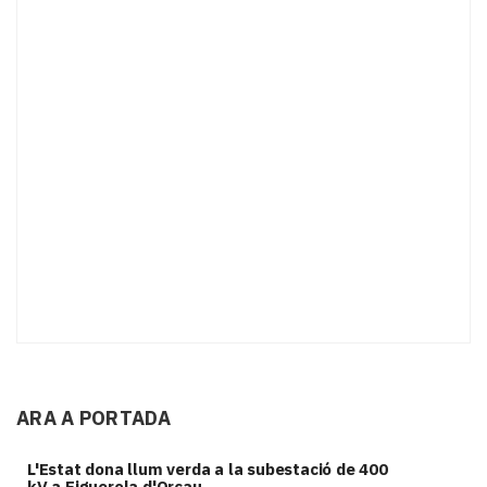
ARA A PORTADA
L'Estat dona llum verda a la subestació de 400
kV a Figuerola d'Orcau