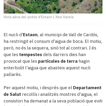
Subscriptors
La
newsletter
Vista aèria del poble d'Estaon
|
Xevi Varela
del
Pallars
Contingut
patrocinat
El nucli d'
Estaon
, al municipi de Vall de Cardós,
Lo
ha restringit el consum d'aigua de boca. El motiu,
més
però, no és la sequera, sinó tot al contrari. I és
llegit...
que les
tempestes
dels darrers dies han
Editorial
provocat que les
partícules de terra
hagin
enterbolit l'aigua que abasteix aquest nucli
pallarès.
Per aquest motiu, i després que el
Departament
de Salut
recollís i analitzés mostres d'aigua, el
consistori ha demanat a la seva població que eviti