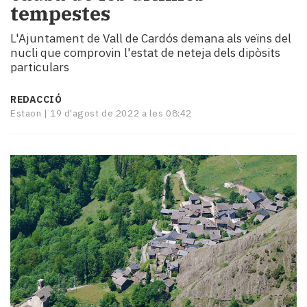
tempestes
i
turisme
L'Ajuntament de Vall de Cardós demana als veïns del
Cultura
nucli que comprovin l'estat de neteja dels dipòsits
Esports
particulars
Mai
tant!
REDACCIÓ
TV
Estaon |
19 d'agost de 2022 a les 08:42
i
mitjans
El
temps
Reportatges
Entrevistes
Enquestes
A
escena!
Dis
la
teva!