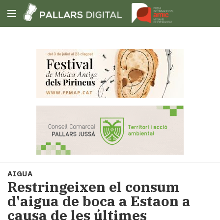
Subscriu-t'hi
Cerca
Portada
Opinió
Fem-
ho
fàcil
Successos
Societat
AIGUA
Política
Restringeixen el consum
i
d'aigua de boca a Estaon a
municipis
causa de les últimes
Economia