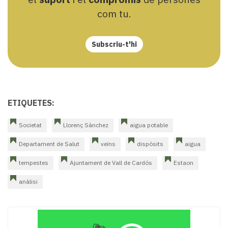
com tu.
Subscriu-t'hi
ETIQUETES:
Societat
Llorenç Sànchez
aigua potable
Departament de Salut
veïns
dispòsits
aigua
tempestes
Ajuntament de Vall de Cardós
Estaon
anàlisi