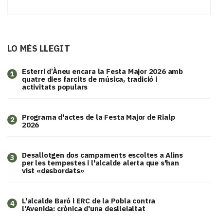
LO MÉS LLEGIT
Esterri d’Àneu encara la Festa Major 2026 amb
1
quatre dies farcits de música, tradició i
activitats populars
Programa d'actes de la Festa Major de Rialp
2
2026
​Desallotgen dos campaments escoltes a Alins
3
per les tempestes i l'alcalde alerta que s'han
vist «desbordats»
L'alcalde Baró i ERC de la Pobla contra
4
l'Avenida: crònica d'una deslleialtat