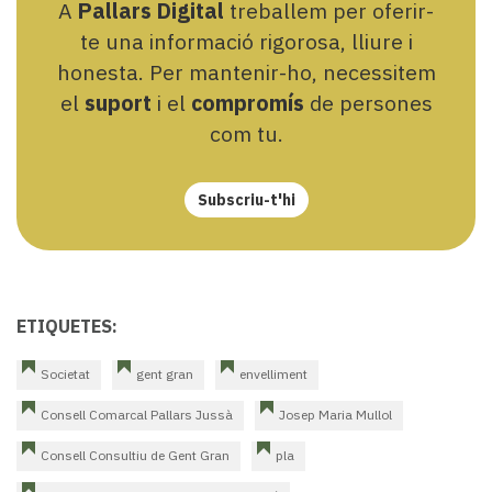
A
Pallars Digital
treballem per oferir-
te una informació rigorosa, lliure i
honesta. Per mantenir-ho, necessitem
el
suport
i el
compromís
de persones
com tu.
Subscriu-t'hi
ETIQUETES:
Societat
gent gran
envelliment
Consell Comarcal Pallars Jussà
Josep Maria Mullol
Consell Consultiu de Gent Gran
pla