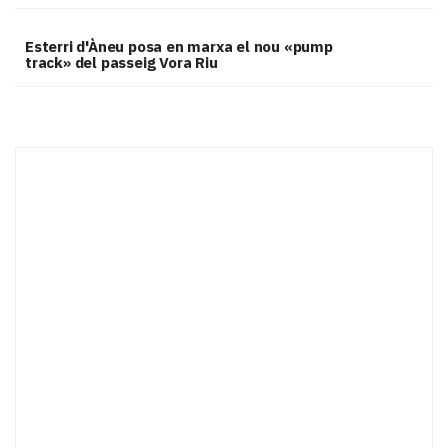
Esterri d'Àneu posa en marxa el nou «pump
track» del passeig Vora Riu