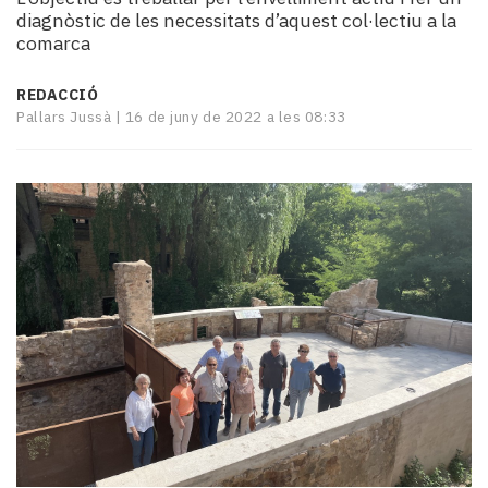
i
diagnòstic de les necessitats d’aquest col·lectiu a la
turisme
comarca
Cultura
Esports
REDACCIÓ
Mai
Pallars Jussà |
16 de juny de 2022 a les 08:33
tant!
TV
i
mitjans
El
temps
Reportatges
Entrevistes
Enquestes
A
escena!
Dis
la
teva!