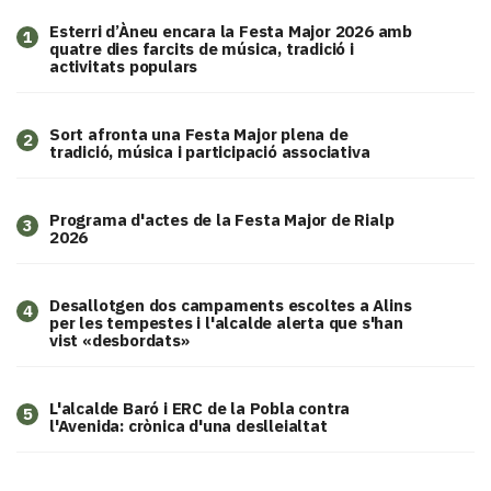
Esterri d’Àneu encara la Festa Major 2026 amb
1
quatre dies farcits de música, tradició i
activitats populars
Sort afronta una Festa Major plena de
2
tradició, música i participació associativa
Programa d'actes de la Festa Major de Rialp
3
2026
​Desallotgen dos campaments escoltes a Alins
4
per les tempestes i l'alcalde alerta que s'han
vist «desbordats»
L'alcalde Baró i ERC de la Pobla contra
5
l'Avenida: crònica d'una deslleialtat