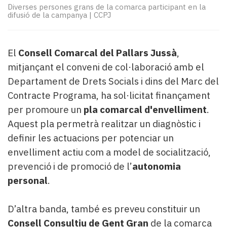
Subscriptors
Diverses persones grans de la comarca participant en la
La
difusió de la campanya
|
CCPJ
newsletter
del
Pallars
El
Consell Comarcal del Pallars Jussà
,
Contingut
mitjançant el conveni de col·laboració amb el
patrocinat
Departament de Drets Socials i dins del Marc del
Lo
Contracte Programa, ha sol·licitat finançament
més
llegit...
per promoure un
pla comarcal d'envelliment
.
Editorial
Aquest pla permetrà realitzar un diagnòstic i
definir les actuacions per potenciar un
envelliment actiu com a model de socialització,
prevenció i de promoció de l’
autonomia
personal
.
D’altra banda, també es preveu constituir un
Consell Consultiu de Gent Gran
de la comarca