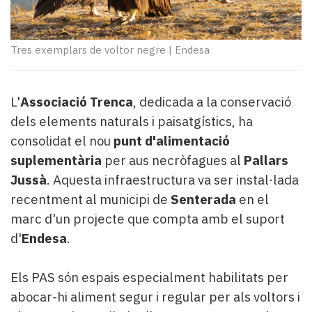
Subscriptors
La
newsletter
Tres exemplars de voltor negre
|
Endesa
del
Pallars
Contingut
patrocinat
L'
Associació Trenca
, dedicada a la conservació
Lo
dels elements naturals i paisatgístics, ha
més
consolidat el nou
punt d'alimentació
llegit...
suplementària
per aus necròfagues al
Pallars
Editorial
Jussà
. Aquesta infraestructura va ser instal·lada
recentment al municipi de
Senterada
en el
marc d'un projecte que compta amb el suport
d'
Endesa
.
Els PAS són espais especialment habilitats per
abocar-hi aliment segur i regular per als voltors i