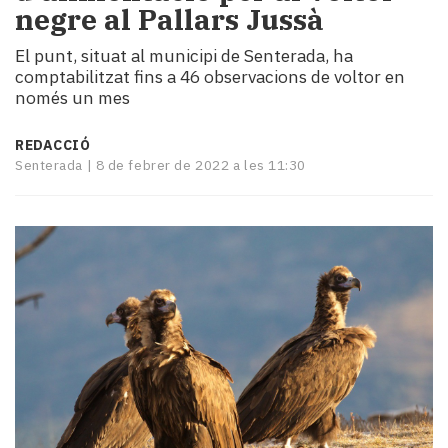
negre al Pallars Jussà
i
turisme
El punt, situat al municipi de Senterada, ha
Cultura
comptabilitzat fins a 46 observacions de voltor en
Esports
només un mes
Mai
tant!
REDACCIÓ
TV
Senterada |
8 de febrer de 2022 a les 11:30
i
mitjans
El
temps
Reportatges
Entrevistes
Enquestes
A
escena!
Dis
la
teva!