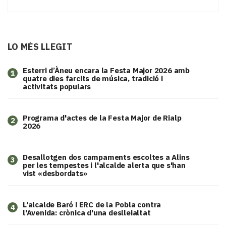
LO MÉS LLEGIT
Esterri d’Àneu encara la Festa Major 2026 amb
1
quatre dies farcits de música, tradició i
activitats populars
Programa d'actes de la Festa Major de Rialp
2
2026
​Desallotgen dos campaments escoltes a Alins
3
per les tempestes i l'alcalde alerta que s'han
vist «desbordats»
L'alcalde Baró i ERC de la Pobla contra
4
l'Avenida: crònica d'una deslleialtat