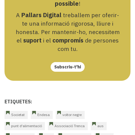
possible
!
A
Pallars Digital
treballem per oferir-
te una informació rigorosa, lliure i
honesta. Per mantenir-ho, necessitem
el
suport
i el
compromís
de persones
com tu.
Subscriu-t'hi
ETIQUETES:
Societat
Endesa
voltor negre
punt d'alimentació
Associació Trenca
aus