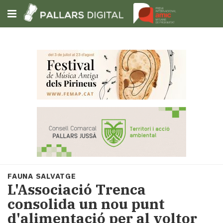
Subscriu-t'hi
Cerca
Portada
Opinió
Fem-
ho
fàcil
Successos
Societat
FAUNA SALVATGE
Política
L'Associació Trenca
i
consolida un nou punt
municipis
d'alimentació per al voltor
Economia