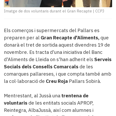
Subscriptors
La
Imatge de dos voluntaris durant el Gran Recapte
|
CCPJ
newsletter
del
Pallars
Els comerços i supermercats del Pallars es
Contingut
patrocinat
preparen per al
Gran Recapte d'Aliments,
que
Lo
donarà el tret de sortida aquest divendres 19 de
més
novembre. Es tracta d'una iniciativa del Banc
llegit...
d'Aliments de Lleida on s'han adherit els
Serveis
Editorial
Socials dels Consells Comarcals
de les
comarques pallareses, i que compta també amb
la col·laboració de
Creu Roja
Pallars Sobirà.
Mentrestant, al Jussà una
trentena de
voluntaris
de les entitats socials APROP,
Reintegra, AlbaJussà, així com alumnes i