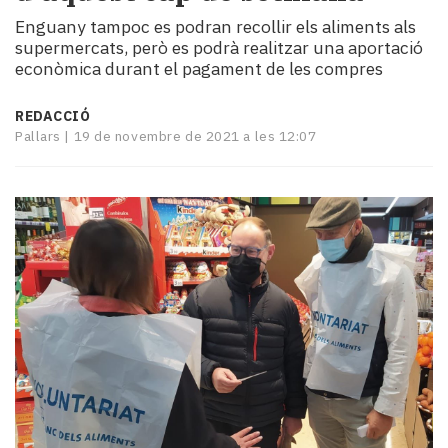
i
Enguany tampoc es podran recollir els aliments als
turisme
supermercats, però es podrà realitzar una aportació
Cultura
econòmica durant el pagament de les compres
Esports
Mai
REDACCIÓ
tant!
Pallars |
19 de novembre de 2021 a les 12:07
TV
i
mitjans
El
temps
Reportatges
Entrevistes
Enquestes
A
escena!
Dis
la
teva!