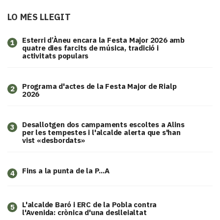
LO MÉS LLEGIT
Esterri d’Àneu encara la Festa Major 2026 amb
1
quatre dies farcits de música, tradició i
activitats populars
Programa d'actes de la Festa Major de Rialp
2
2026
​Desallotgen dos campaments escoltes a Alins
3
per les tempestes i l'alcalde alerta que s'han
vist «desbordats»
Fins a la punta de la P...A
4
L'alcalde Baró i ERC de la Pobla contra
5
l'Avenida: crònica d'una deslleialtat