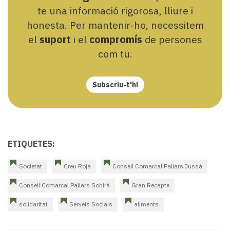
te una informació rigorosa, lliure i
honesta. Per mantenir-ho, necessitem
el
suport
i el
compromís
de persones
com tu.
Subscriu-t'hi
ETIQUETES:
Societat
Creu Roja
Consell Comarcal Pallars Jussà
Consell Comarcal Pallars Sobirà
Gran Recapte
solidaritat
Serveis Socials
aliments