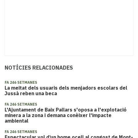
NOTÍCIES RELACIONADES
FA 246 SETMANES
La meitat dels usuaris dels menjadors escolars del
Jussà reben una beca
FA 246 SETMANES
L'Ajuntament de Baix Pallars s'oposa a l'explotació
minera a la zona i demana conèixer l'impacte
ambiental
FA 246 SETMANES
Espectacular vol d’un home ocell al congost de Mont-