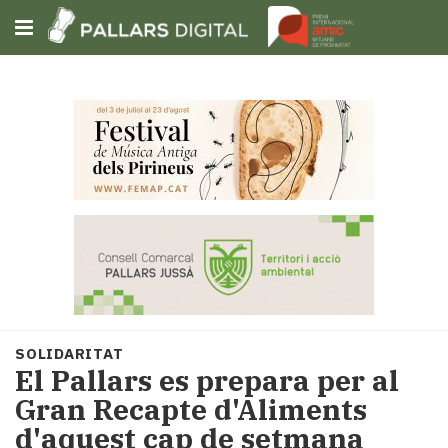
Subscriu-t'hi
Cerca
Portada
Opinió
Fem-
ho
fàcil
Successos
Societat
SOLIDARITAT
Política
El Pallars es prepara per al
i
Gran Recapte d'Aliments
municipis
d'aquest cap de setmana
Economia