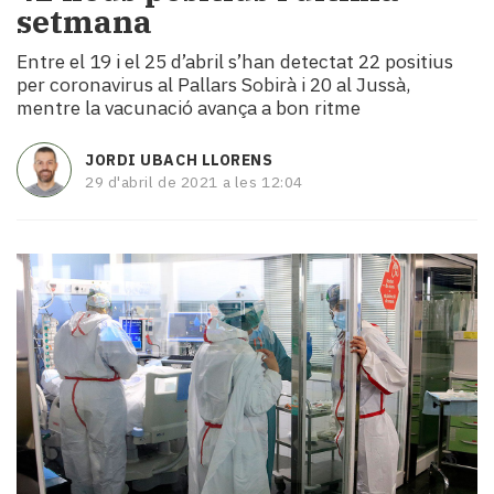
setmana
i
turisme
Entre el 19 i el 25 d’abril s’han detectat 22 positius
Cultura
per coronavirus al Pallars Sobirà i 20 al Jussà,
Esports
mentre la vacunació avança a bon ritme
Mai
tant!
JORDI UBACH LLORENS
TV
29 d'abril de 2021 a les 12:04
i
mitjans
El
temps
Reportatges
Entrevistes
Enquestes
A
escena!
Dis
la
teva!