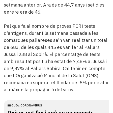
setmana anterior. Ara és de 44,7 anys i set dies
enrere era de 46.
Pel que fa al nombre de proves PCR i tests
d'antígens, durant la setmana passada a les
comarques pallareses se’n van realitzar un total
de 683, de les quals 445 es van fer al Pallars
Jussà i 238 al Sobirà. El percentatge de tests
amb resultat positiu ha estat de 7,48% al Jussà i
de 9,87% al Pallars Sobirà. Cal tenir en compte
que l'Organització Mundial de la Salut (OMS)
recomana no superar el llindar del 5% per evitar
al màxim la propagació del virus.
GUIA: CORONAVIRUS
Què es pot fer i què no en aquests