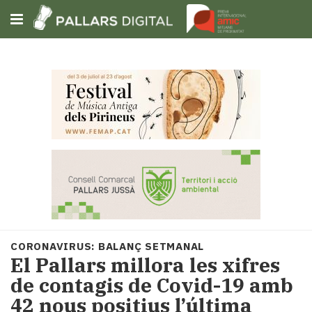
Subscriu-t'hi
Cerca
Portada
Opinió
Fem-
ho
fàcil
Successos
Societat
CORONAVIRUS: BALANÇ SETMANAL
Política
El Pallars millora les xifres
i
de contagis de Covid-19 amb
municipis
42 nous positius l’última
Economia