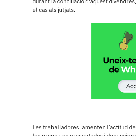
durant la conciliació d'aquest divendres,
el cas als jutjats.
Les treballadores lamenten l’actitud de
les propostes presentades i denuncien 