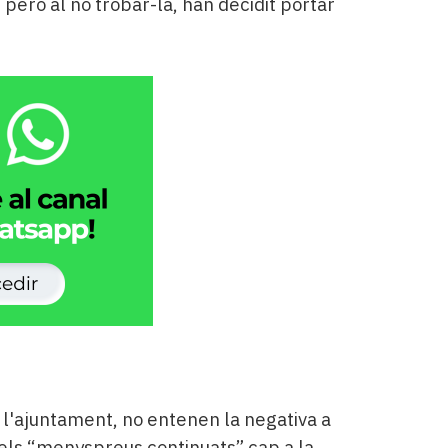
 però al no trobar-la, han decidit portar
 l'ajuntament, no entenen la negativa a
els “menyspreus continuats” cap a la