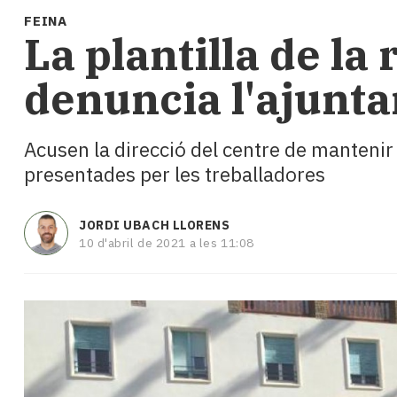
i
FEINA
turisme
La plantilla de la
Cultura
Esports
denuncia l'ajunta
Mai
tant!
TV
Acusen la direcció del centre de mantenir 
i
presentades per les treballadores
mitjans
El
temps
JORDI UBACH LLORENS
Reportatges
10 d'abril de 2021 a les 11:08
Entrevistes
Enquestes
A
escena!
Dis
la
teva!