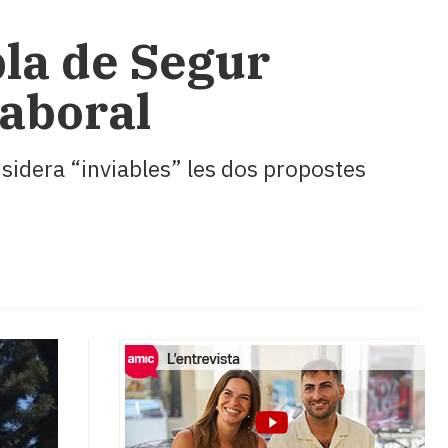
bla de Segur
laboral
nsidera “inviables” les dos propostes