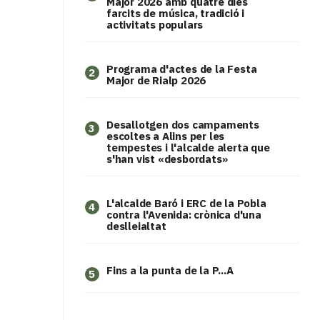
Major 2026 amb quatre dies
farcits de música, tradició i
activitats populars
Programa d'actes de la Festa
2
Major de Rialp 2026
​Desallotgen dos campaments
3
escoltes a Alins per les
tempestes i l'alcalde alerta que
s'han vist «desbordats»
L'alcalde Baró i ERC de la Pobla
4
contra l'Avenida: crònica d'una
deslleialtat
Fins a la punta de la P...A
5