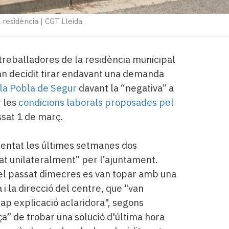
 residència
|
CGT Lleida
 treballadores de la residència municipal
an decidit tirar endavant una demanda
la Pobla de Segur
davant la “negativa” a
r les
condicions laborals proposades pel
ssat 1 de març.
sentat les últimes setmanes dos
sat unilateralment” per l’ajuntament.
el passat dimecres es van topar amb una
a i la direcció del centre, que "van
ap explicació aclaridora", segons
ça” de trobar una solució d'última hora