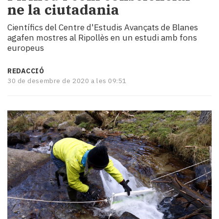
ne la ciutadania
i
turisme
Científics del Centre d'Estudis Avançats de Blanes
Cultura
agafen mostres al Ripollès en un estudi amb fons
Esports
europeus
Mai
tant!
REDACCIÓ
TV
30 de desembre de 2020 a les 09:51
i
mitjans
El
temps
Reportatges
Entrevistes
Enquestes
A
escena!
Dis
la
teva!