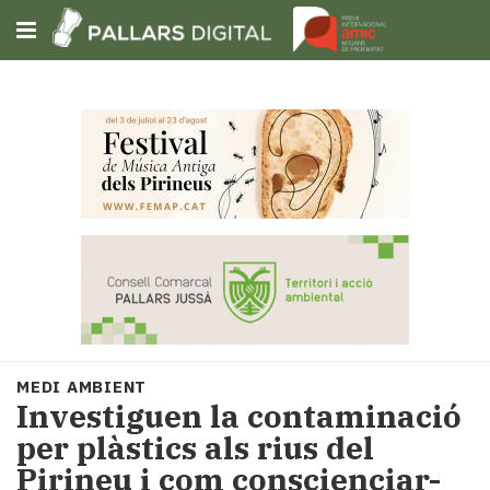
Subscriu-t'hi
Cerca
Portada
Opinió
Fem-
ho
fàcil
Successos
Societat
MEDI AMBIENT
Política
Investiguen la contaminació
i
per plàstics als rius del
municipis
Pirineu i com conscienciar-
Economia