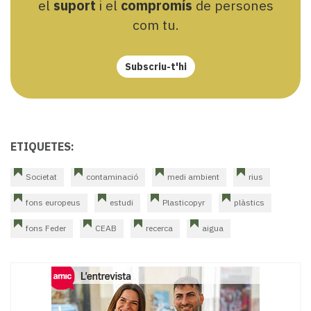
el
suport
i el
compromís
de persones
com tu.
Subscriu-t'hi
ETIQUETES:
Societat
contaminació
medi ambient
rius
fons europeus
estudi
Plasticopyr
plàstics
fons Feder
CEAB
recerca
aigua