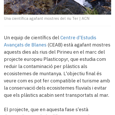
Subscriptors
La
newsletter
Una científica agafant mostres del riu Ter
|
ACN
del
Pallars
Contingut
patrocinat
Un equip de científics del
Centre d'Estudis
Lo
Avançats de Blanes
(CEAB) està agafant mostres
més
aquests dies als rius del Pirineu en el marc del
llegit...
projecte europeu Plasticopyr, que estudia com
Editorial
reduir la contaminació per plàstics als
ecosistemes de muntanya. L'objectiu final és
veure com es pot fer compatible el turisme amb
la conservació dels ecosistemes fluvials i evitar
que els plàstics acabin sent transportats al mar.
El projecte, que en aquesta fase s’està