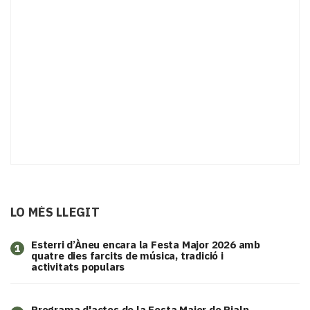
LO MÉS LLEGIT
Esterri d’Àneu encara la Festa Major 2026 amb
1
quatre dies farcits de música, tradició i
activitats populars
Programa d'actes de la Festa Major de Rialp