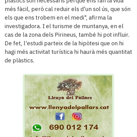
plàstics són necessaris perquè ens fan la vida
més fàcil, però cal reduir els d'un sol ús, que són
els que ens trobem en el medi", afirma la
investigadora. I el turisme de muntanya, en el
cas de la zona dels Pirineus, també hi pot influir.
De fet, l'estudi parteix de la hipòtesi que on hi
hagi més activitat turística hi haurà més quantitat
de plàstics.