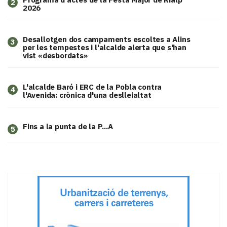
2
2026
​Desallotgen dos campaments escoltes a Alins
3
per les tempestes i l'alcalde alerta que s'han
vist «desbordats»
L'alcalde Baró i ERC de la Pobla contra
4
l'Avenida: crònica d'una deslleialtat
Fins a la punta de la P...A
5