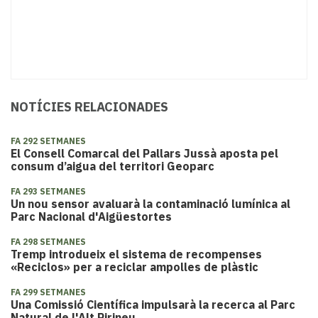
NOTÍCIES RELACIONADES
FA 292 SETMANES
El Consell Comarcal del Pallars Jussà aposta pel
consum d’aigua del territori Geoparc
FA 293 SETMANES
​Un nou sensor avaluarà la contaminació lumínica al
Parc Nacional d'Aigüestortes
FA 298 SETMANES
Tremp introdueix el sistema de recompenses
«Reciclos» per a reciclar ampolles de plàstic
FA 299 SETMANES
Una Comissió Científica impulsarà la recerca al Parc
Natural de l'Alt Pirineu