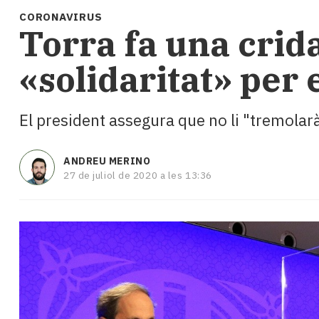
i
CORONAVIRUS
turisme
Torra fa una crida
Cultura
Esports
«solidaritat» per
Mai
tant!
TV
El president assegura que no li "tremolarà
i
mitjans
El
ANDREU MERINO
temps
27 de juliol de 2020 a les 13:36
Reportatges
Entrevistes
Enquestes
A
escena!
Dis
la
teva!