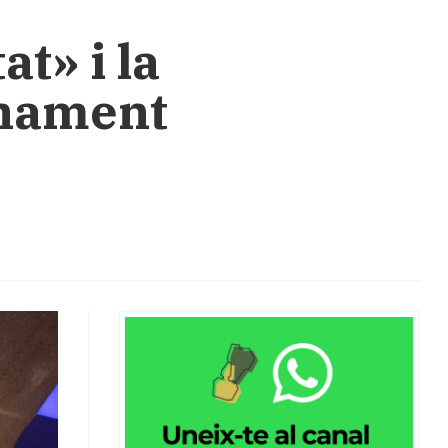
at» i la
inament
"