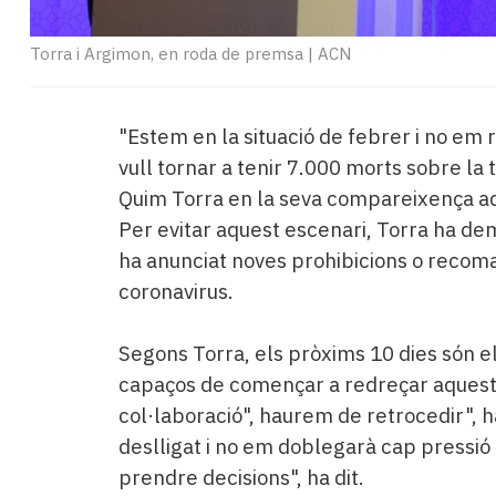
Torra i Argimon, en roda de premsa
|
ACN
"Estem en la situació de febrer i no em 
vull tornar a tenir 7.000 morts sobre la 
Quim Torra en la seva compareixença aqu
Per evitar aquest escenari, Torra ha de
ha anunciat noves prohibicions o recoma
coronavirus.
Segons Torra, els pròxims 10 dies són el
capaços de començar a redreçar aquesta c
col·laboració", haurem de retrocedir", h
deslligat i no em doblegarà cap pressió
prendre decisions", ha dit.