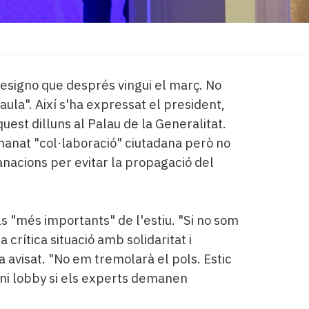
resigno que després vingui el març. No
taula". Així s'ha expressat el president,
est dilluns al Palau de la Generalitat.
manat "col·laboració" ciutadana però no
nacions per evitar la propagació del
s "més importants" de l'estiu. "Si no som
rítica situació amb solidaritat i
a avisat. "No em tremolarà el pols. Estic
 ni lobby si els experts demanen