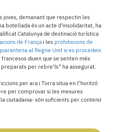
ls joves, demanant que respectin les
a botellada és un acte d'insolidaritat, ha
lificat Catalunya de destinació turística
cions de França
i les
prohibicions de
 quarantena al Regne Unit si es procedeix
 i francesos diuen que se senten més
i preparats per rebre'ls" ha assegurat.
ccions per ara i Torra situa en l'horitzó
rere per comprovar si les mesures
e la ciutadania- són suficients per contenir