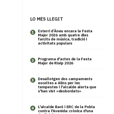
LO MÉS LLEGIT
Esterri d’Àneu encara la Festa
1
Major 2026 amb quatre dies
farcits de música, tradició i
activitats populars
Programa d'actes de la Festa
2
Major de Rialp 2026
​Desallotgen dos campaments
3
escoltes a Alins per les
tempestes i l'alcalde alerta que
s'han vist «desbordats»
L'alcalde Baró i ERC de la Pobla
4
contra l'Avenida: crònica d'una