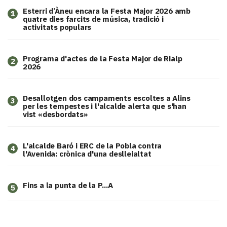
Esterri d’Àneu encara la Festa Major 2026 amb
1
quatre dies farcits de música, tradició i
activitats populars
Programa d'actes de la Festa Major de Rialp
2
2026
​Desallotgen dos campaments escoltes a Alins
3
per les tempestes i l'alcalde alerta que s'han
vist «desbordats»
L'alcalde Baró i ERC de la Pobla contra
4
l'Avenida: crònica d'una deslleialtat
Fins a la punta de la P...A
5