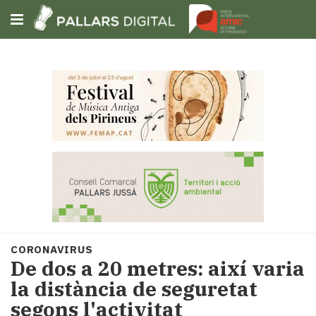
Subscriu-t'hi
Cerca
Portada
Opinió
Fem-
ho
fàcil
Successos
Societat
CORONAVIRUS
Política
De dos a 20 metres: així varia
i
la distància de seguretat
municipis
segons l'activitat
Economia