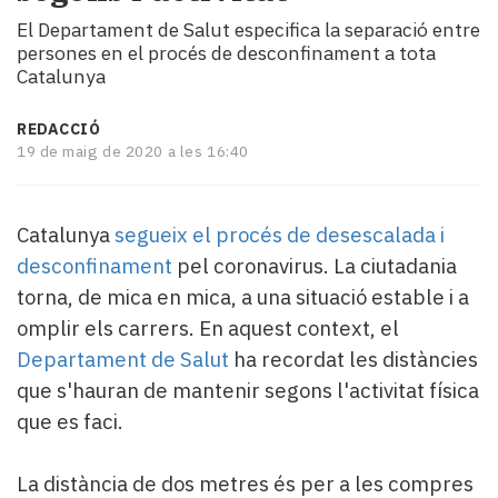
i
El Departament de Salut especifica la separació entre
turisme
persones en el procés de desconfinament a tota
Cultura
Catalunya
Esports
Mai
REDACCIÓ
tant!
19 de maig de 2020 a les 16:40
TV
i
mitjans
Catalunya
segueix el procés de desescalada i
El
desconfinament
pel coronavirus. La ciutadania
temps
torna, de mica en mica, a una situació estable i a
Reportatges
Entrevistes
omplir els carrers. En aquest context, el
Enquestes
Departament de Salut
ha recordat les distàncies
A
que s'hauran de mantenir segons l'activitat física
escena!
que es faci.
Dis
la
teva!
La distància de dos metres és per a les compres