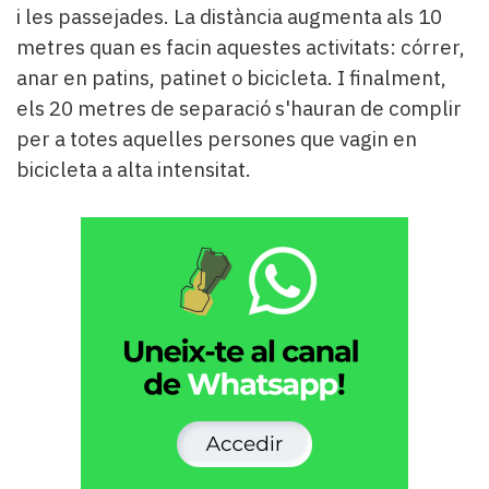
Subscriptors
i les passejades. La distància augmenta als 10
La
metres quan es facin aquestes activitats: córrer,
newsletter
anar en patins, patinet o bicicleta. I finalment,
del
Pallars
els 20 metres de separació s'hauran de complir
Contingut
per a totes aquelles persones que vagin en
patrocinat
bicicleta a alta intensitat.
Lo
més
llegit...
Editorial