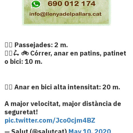
🚶‍♀️ Passejades: 2 m.
🏃‍♀️🛴 🚲 Córrer, anar en patins, patinet
o bici: 10 m.
🚴‍♀️ Anar en bici alta intensitat: 20 m.
A major velocitat, major distància de
seguretat!
pic.twitter.com/Jco0cjm4BZ
— Salut (@salutcat)
May 10, 2020