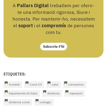
A
Pallars Digital
treballem per oferir-
te una informació rigorosa, lliure i
honesta. Per mantenir-ho, necessitem
el
suport
i el
compromís
de persones
com tu.
Subscriu-t'hi
ETIQUETES:
Societat
Covid-19
salut
coronavirus
Departament de Salut
distància
separació
distància social
contagis