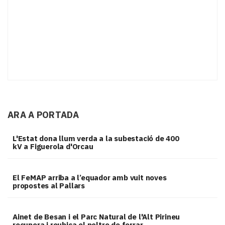
ARA A PORTADA
L'Estat dona llum verda a la subestació de 400
kV a Figuerola d'Orcau
El FeMAP arriba a l’equador amb vuit noves
propostes al Pallars
Ainet de Besan i el Parc Natural de l'Alt Pirineu
recupera i reubica el poltre de ferrar