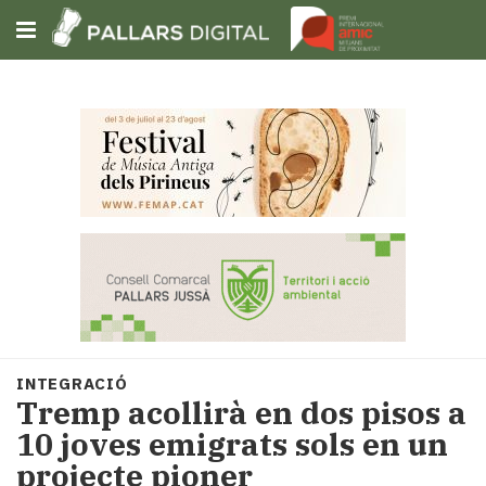
Subscriu-t'hi
Cerca
Portada
Opinió
Fem-
ho
fàcil
Successos
Societat
INTEGRACIÓ
Política
Tremp acollirà en dos pisos a
i
10 joves emigrats sols en un
municipis
projecte pioner
Economia