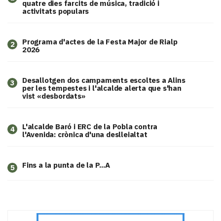
quatre dies farcits de música, tradició i
activitats populars
Programa d'actes de la Festa Major de Rialp
2
2026
​Desallotgen dos campaments escoltes a Alins
3
per les tempestes i l'alcalde alerta que s'han
vist «desbordats»
L'alcalde Baró i ERC de la Pobla contra
4
l'Avenida: crònica d'una deslleialtat
Fins a la punta de la P...A
5