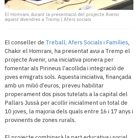
Subscriptors
La
El Homrani, durant la presentació del projecte Avenir
newsletter
aquest divendres a Tremp
|
Afers socials
del
Pallars
Contingut
El conseller de
Treball, Afers Socials i Famílies
,
patrocinat
Chakir el Homrani, ha presentat avui a Tremp el
Lo
més
projecte Avenir, una iniciativa pionera per
llegit...
fomentar als Pirineus l’acollida i integració de
Editorial
joves emigrats sols. Aquesta iniciativa, finançada
amb un milió d’euros, preveu habilitar
properament dos pisos tutelats a la capital del
Pallars Jussà per acollir inicialment un total de
10 joves, la majoria dels quals entre 16 i 17 anys i
provinents de zones rurals.
El projecte combinarà la part educativa i social