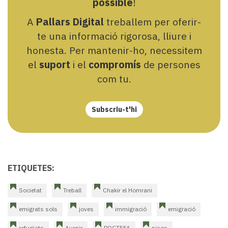
possible
!
A
Pallars Digital
treballem per oferir-
te una informació rigorosa, lliure i
honesta. Per mantenir-ho, necessitem
el
suport
i el
compromís
de persones
com tu.
Subscriu-t'hi
ETIQUETES:
Societat
Treball
Chakir el Homrani
emigrats sols
joves
immigració
emigració
refugiats
Avenir
POCTEFA
pisos