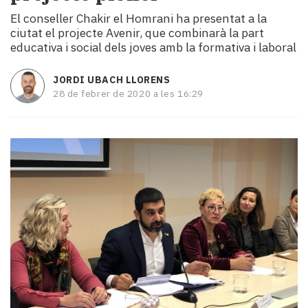
i
El conseller Chakir el Homrani ha presentat a la
turisme
ciutat el projecte Avenir, que combinarà la part
Cultura
educativa i social dels joves amb la formativa i laboral
Esports
Mai
JORDI UBACH LLORENS
tant!
28 de febrer de 2020 a les 16:29
TV
i
mitjans
El
temps
Reportatges
Entrevistes
Enquestes
A
escena!
Dis
la
teva!