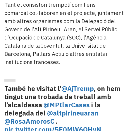
Tant el consistori trempolí com l’ens
comarcal col·laboren en el projecte, juntament
amb altres organismes com la Delegació del
Govern de l’Alt Pirineu i Aran, el Servei Públic
d’Ocupació de Catalunya (SOC), l’Agència
Catalana de la Joventut, la Universitat de
Barcelona, Pallars Actiu o altres entitats i
institucions franceses.
També he visitat l’
@AjTremp
, on hem
tingut una trobada de treball amb
l’alcaldessa
@MPIlarCases
i la
delegada del
@altpirineuaran
@RosaAmorosC
.
pic.twitter.com/5F0MW6QHyN