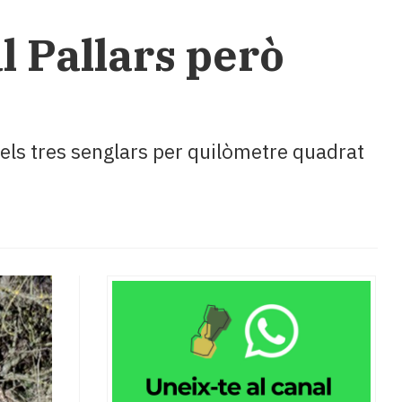
l Pallars però
n els tres senglars per quilòmetre quadrat