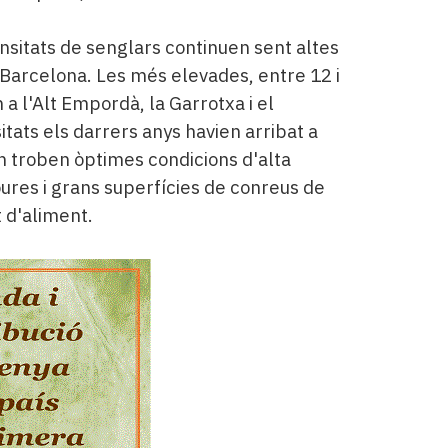
ensitats de senglars continuen sent altes
 Barcelona. Les més elevades, entre 12 i
a l'Alt Empordà, la Garrotxa i el
tats els darrers anys havien arribat a
n troben òptimes condicions d'alta
roures i grans superfícies de conreus de
 d'aliment.