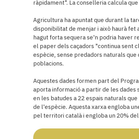
ràpidament". La conselleria calcula que
Agricultura ha apuntat que durant la ta
disponibilitat de menjar i això haurà fet
hagut forta sequera se'n podria haver re
el paper dels caçadors "continua sent c
espècie, sense predadors naturals que c
poblacions.
Aquestes dades formen part del Progra
aporta informació a partir de les dade
en les batudes a 22 espais naturals que
de l'espècie. Aquesta xarxa engloba un
pel territori català i engloba un 20% de