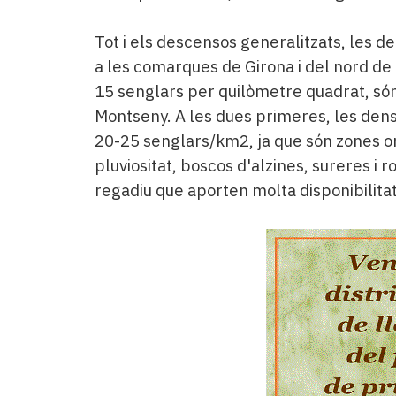
Tot i els descensos generalitzats, les d
a les comarques de Girona i del nord de
15 senglars per quilòmetre quadrat, són 
Montseny. A les dues primeres, les densi
20-25 senglars/km2, ja que són zones o
pluviositat, boscos d'alzines, sureres i 
regadiu que aporten molta disponibilitat