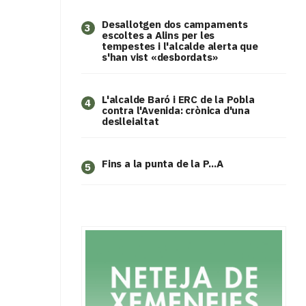
​Desallotgen dos campaments
3
escoltes a Alins per les
tempestes i l'alcalde alerta que
s'han vist «desbordats»
L'alcalde Baró i ERC de la Pobla
4
contra l'Avenida: crònica d'una
deslleialtat
Fins a la punta de la P...A
5