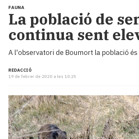
i
FAUNA
turisme
​La població de se
Cultura
Esports
continua sent ele
Mai
tant!
TV
A l'observatori de Boumort la població és 
i
mitjans
El
REDACCIÓ
temps
19 de febrer de 2020 a les 10:25
Reportatges
Entrevistes
Enquestes
A
escena!
Dis
la
teva!