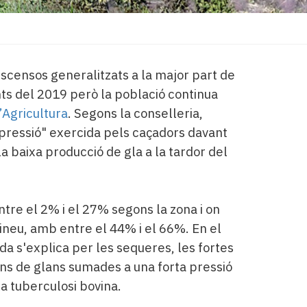
scensos generalitzats a la major part de
s del 2019 però la població continua
’Agricultura
. Segons la conselleria,
pressió" exercida pels caçadors davant
a baixa producció de gla a la tardor del
ntre el 2% i el 27% segons la zona i on
rineu, amb entre el 44% i el 66%. En el
ada s'explica per les sequeres, les fortes
ons de glans sumades a una forta pressió
a tuberculosi bovina.