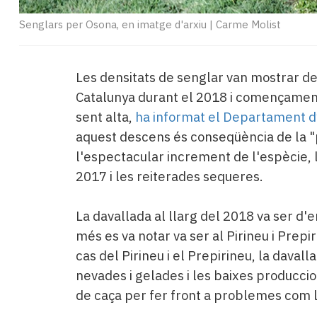
Senglars per Osona, en imatge d'arxiu
|
Carme Molist
Les densitats de senglar van mostrar de
Catalunya durant el 2018 i començament
sent alta,
ha informat el Departament d
aquest descens és conseqüència de la "
l'espectacular increment de l'espècie, l
2017 i les reiterades sequeres.
La davallada al llarg del 2018 va ser d'e
més es va notar va ser al Pirineu i Prepi
cas del Pirineu i el Prepirineu, la davall
nevades i gelades i les baixes producci
de caça per fer front a problemes com l