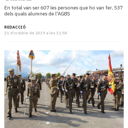
i
En total van ser 607 les persones que ho van fer, 537
turisme
dels quals alumnes de l'AGBS
Cultura
Esports
REDACCIÓ
Mai
21 d'octubre de 2019 a les 11:58
tant!
TV
i
mitjans
El
temps
Reportatges
Entrevistes
Enquestes
A
escena!
Dis
la
teva!