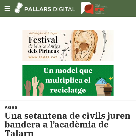
Subscriu-t'hi
Cerca
Portada
Opinió
Fem-
ho
fàcil
Successos
Societat
AGBS
Política
Una setantena de civils juren
i
bandera a l’acadèmia de
municipis
Talarn
Economia