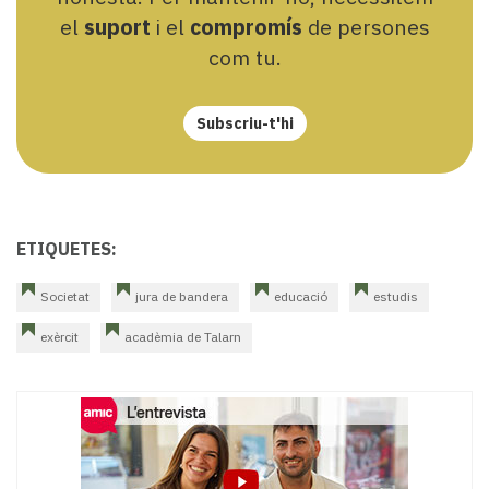
el
suport
i el
compromís
de persones
com tu.
Subscriu-t'hi
ETIQUETES:
Societat
jura de bandera
educació
estudis
exèrcit
acadèmia de Talarn