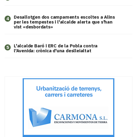
​Desallotgen dos campaments escoltes a Alins
4
per les tempestes i l'alcalde alerta que s'han
vist «desbordats»
L'alcalde Baró i ERC de la Pobla contra
5
l'Avenida: crònica d'una deslleialtat