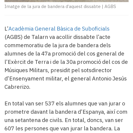
Subscriptors
Imatge de la jura de bandera d’aquest dissabte
|
AGBS
La
newsletter
del
L’
Acadèmia General Bàsica de Suboficials
Pallars
Contingut
(AGBS) de Talarn va acollir dissabte l’acte
patrocinat
commemoratiu de la jura de bandera dels
Lo
alumnes de la 47a promoció del cos general de
més
l’Exèrcit de Terra i de la 30a promoció del cos de
llegit...
Editorial
Músiques Militars, presidit pel sotsdirector
d’Ensenyament militar, el general Antonio Jesús
Cabrerizo.
En total van ser 537 els alumnes que van jurar o
prometre davant la bandera d’Espanya, així com
una setantena de civils. En total, doncs, van ser
607 les persones que van jurar la bandera. La