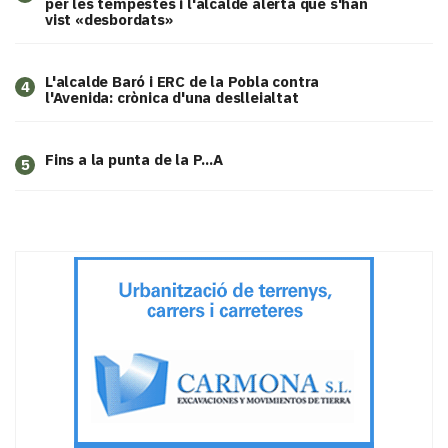
per les tempestes i l'alcalde alerta que s'han
vist «desbordats»
L'alcalde Baró i ERC de la Pobla contra
4
l'Avenida: crònica d'una deslleialtat
Fins a la punta de la P...A
5