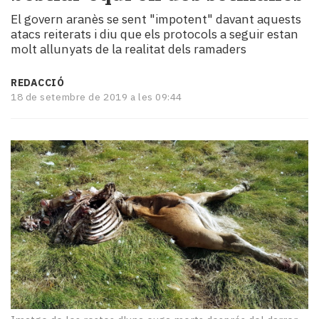
i
El govern aranès se sent "impotent" davant aquests
turisme
atacs reiterats i diu que els protocols a seguir estan
Cultura
molt allunyats de la realitat dels ramaders
Esports
Mai
REDACCIÓ
tant!
18 de setembre de 2019 a les 09:44
TV
i
mitjans
El
temps
Reportatges
Entrevistes
Enquestes
A
escena!
Dis
la
teva!