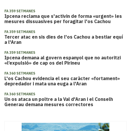
FA 359 SETMANES
​Ipcena reclama que s'activin de forma «urgent» les
mesures dissuasives per foragitar l'os Cachou
FA 359 SETMANES
​Tercer atac en sis dies de l'os Cachou a bestiar equí
a l'Aran
FA 359 SETMANES
​Ipcena demana al govern espanyol que no autoritzi
«l’expulsió» de cap os del Pirineu
FA 360 SETMANES
L'os Cachou evidencia el seu caràcter «fortament»
depredador i mata una euga a l'Aran
FA 360 SETMANES
​Un os ataca un poltre a la Val d'Aran i el Conselh
Generau demana mesures correctores