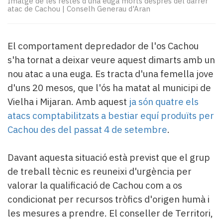
Imatge de les restes d'una euga morts després del darrer
Subscriptors
atac de Cachou
|
Conselh Generau d'Aran
La
newsletter
del
El comportament depredador de l'os Cachou
Pallars
s'ha tornat a deixar veure aquest dimarts amb un
Contingut
patrocinat
nou atac a una euga. Es tracta d'una femella jove
Lo
d'uns 20 mesos, que l'ós ha matat al municipi de
més
Vielha i Mijaran. Amb aquest
ja són quatre els
llegit...
atacs comptabilitzats a bestiar equí produïts per
Editorial
Cachou des del passat 4 de setembre
.
Davant aquesta situació està previst que el grup
de treball tècnic es reuneixi d'urgència per
valorar la qualificació de Cachou com a os
condicionat per recursos tròfics d'origen humà i
les mesures a prendre. El conseller de Territori,