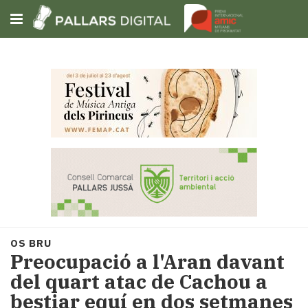
Subscriu-t'hi
Cerca
Portada
Opinió
Fem-
ho
fàcil
Successos
Societat
OS BRU
Política
Preocupació a l'Aran davant
i
del quart atac de Cachou a
municipis
bestiar equí en dos setmanes
Economia