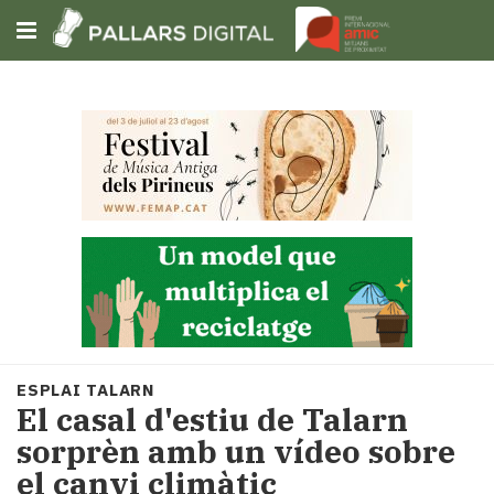
Subscriu-t'hi
Cerca
Portada
Opinió
Fem-
ho
fàcil
Successos
Societat
ESPLAI TALARN
Política
El casal d'estiu de Talarn
i
sorprèn amb un vídeo sobre
municipis
el canvi climàtic
Economia