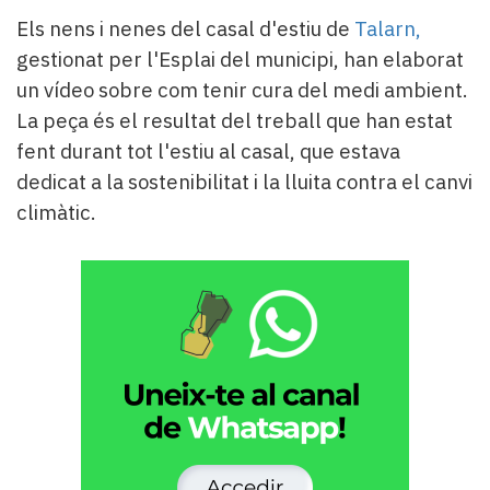
Subscriptors
Els nens i nenes del casal d'estiu de
Talarn,
La
newsletter
gestionat per l'Esplai del municipi, han elaborat
del
un vídeo sobre com tenir cura del medi ambient.
Pallars
La peça és el resultat del treball que han estat
Contingut
fent durant tot l'estiu al casal, que estava
patrocinat
dedicat a la sostenibilitat i la lluita contra el canvi
Lo
més
climàtic.
llegit...
Editorial