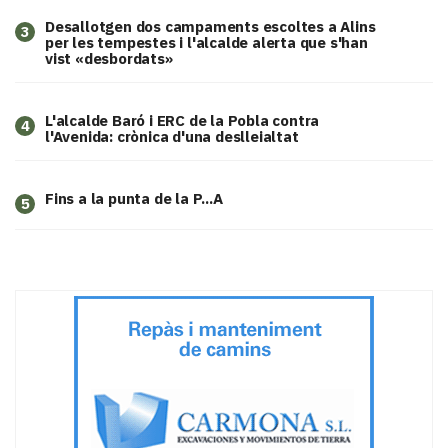
​Desallotgen dos campaments escoltes a Alins
3
per les tempestes i l'alcalde alerta que s'han
vist «desbordats»
L'alcalde Baró i ERC de la Pobla contra
4
l'Avenida: crònica d'una deslleialtat
Fins a la punta de la P...A
5