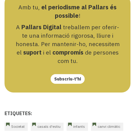
Amb tu,
el periodisme al Pallars és
possible
!
A
Pallars Digital
treballem per oferir-
te una informació rigorosa, lliure i
honesta. Per mantenir-ho, necessitem
el
suport
i el
compromís
de persones
com tu.
Subscriu-t'hi
ETIQUETES:
Societat
casals d'estiu
infants
canvi climàtic