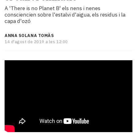
i
A 'There is no Planet B' els nens i nenes
turisme
consciencien sobre l'estalvi d'aigua, els residus i la
Cultura
capa d'ozó
Esports
Mai
ANNA SOLANA TOMÀS
tant!
14 d'agost de 2019 a les 12:00
TV
i
mitjans
El
temps
Reportatges
Entrevistes
Enquestes
A
escena!
Dis
la
teva!