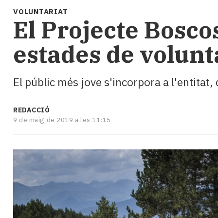
i
VOLUNTARIAT
turisme
El Projecte Bosc
Cultura
Esports
estades de volunt
Mai
tant!
TV
El públic més jove s'incorpora a l'entitat
i
mitjans
El
REDACCIÓ
temps
9 de maig de 2019 a les 11:15
Reportatges
Entrevistes
Enquestes
A
escena!
Dis
la
teva!