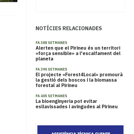
NOTÍCIES RELACIONADES
FA 388 SETMANES
Alerten que el Pirineu és un territori
«força sensible» a l'escalfament del
planeta
FA 390 SETMANES
El projecte «Forest4Local» promourà
la gestió dels boscos i la biomassa
forestal al Pirineu
FA 405 SETMANES
La bioenginyeria pot evitar
esllavissades i avingudes al Pirineu