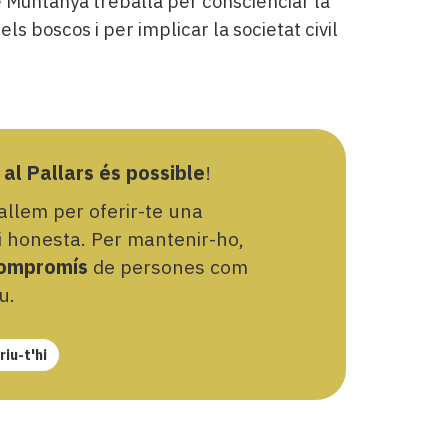
e Muntanya treballa per conscienciar la
ls boscos i per implicar la societat civil
 al Pallars és possible
!
llem per oferir-te una
 i honesta. Per mantenir-ho,
ompromís
de persones com
u.
iu-t'hi