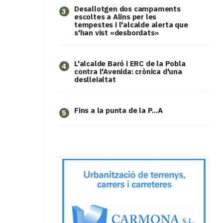
​Desallotgen dos campaments
3
escoltes a Alins per les
tempestes i l'alcalde alerta que
s'han vist «desbordats»
L'alcalde Baró i ERC de la Pobla
4
contra l'Avenida: crònica d'una
deslleialtat
Fins a la punta de la P...A
5