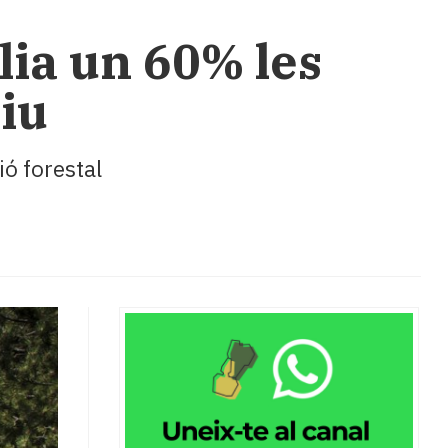
ia un 60% les
tiu
ió forestal