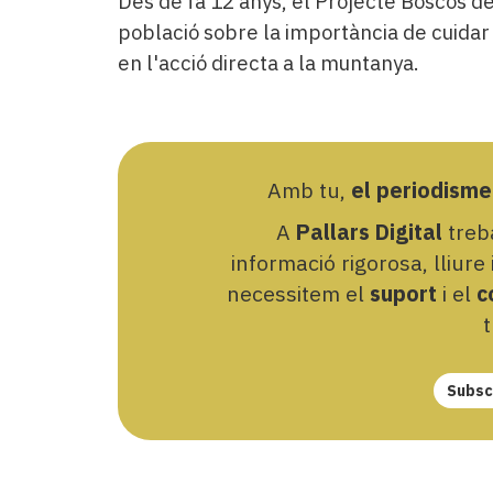
Des de fa 12 anys, el Projecte Boscos d
població sobre la importància de cuidar e
en l'acció directa a la muntanya.
Amb tu,
el periodisme
A
Pallars Digital
treba
informació rigorosa, lliure
necessitem el
suport
i el
c
t
Subscr