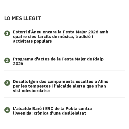
LO MÉS LLEGIT
Esterri d’Àneu encara la Festa Major 2026 amb
1
quatre dies farcits de música, tradició i
activitats populars
Programa d'actes de la Festa Major de Rialp
2
2026
​Desallotgen dos campaments escoltes a Alins
3
per les tempestes i l'alcalde alerta que s'han
vist «desbordats»
L'alcalde Baró i ERC de la Pobla contra
4
l'Avenida: crònica d'una deslleialtat