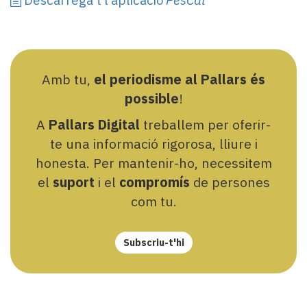
Descarrega’t l’aplicació
PesCat
Amb tu,
el periodisme al Pallars és
possible
!
A
Pallars Digital
treballem per oferir-
te una informació rigorosa, lliure i
honesta. Per mantenir-ho, necessitem
el
suport
i el
compromís
de persones
com tu.
Subscriu-t'hi