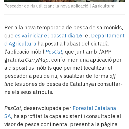
Subscriptors
Pescador de riu utilitzant la nova aplicació
|
Agricultura
La
newsletter
del
Per a la nova temporada de pesca de salmònids,
Pallars
Contingut
que
es va iniciar el passat dia 16
, el
Departament
patrocinat
d’Agricultura
ha posat a l’abast del ciutadà
Lo
l’aplicació mòbil
PesCat
, que junt amb l’APP
més
gratuïta
CarryMap
, conformen una aplicació per
llegit...
a dispositius mòbils que permet localitzar el
Editorial
pescador a peu de riu, visualitzar de forma
off
line
les zones de pesca de Catalunya i consultar-
ne els seus atributs.
PesCat
, desenvolupada per
Forestal Catalana
SA
, ha aprofitat la capa existent i consultable al
visor de pesca continental present a la pàgina