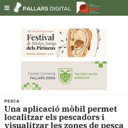
Subscriu-t'hi
Cerca
Portada
Opinió
Fem-
ho
fàcil
Successos
Societat
PESCA
Política
Una aplicació mòbil permet
i
localitzar els pescadors i
municipis
visualitzar les zones de pesca
Economia