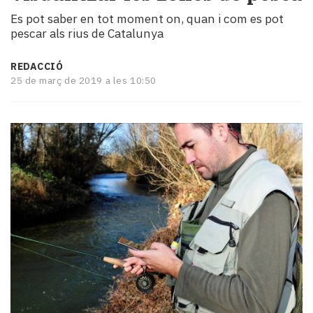
i
Es pot saber en tot moment on, quan i com es pot
turisme
pescar als rius de Catalunya
Cultura
Esports
REDACCIÓ
Mai
25 de març de 2019 a les 10:50
tant!
TV
i
mitjans
El
temps
Reportatges
Entrevistes
Enquestes
A
escena!
Dis
la
teva!