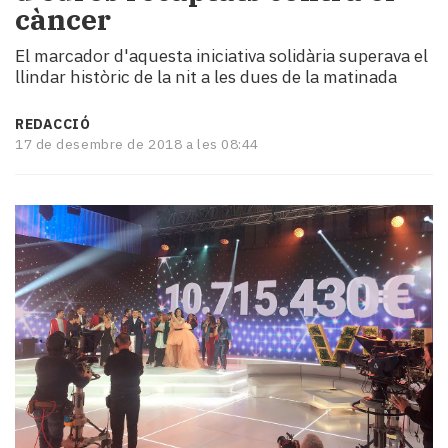
càncer
i
turisme
El marcador d'aquesta iniciativa solidària superava el
Cultura
llindar històric de la nit a les dues de la matinada
Esports
Mai
REDACCIÓ
tant!
17 de desembre de 2018 a les 08:44
TV
i
mitjans
El
temps
Reportatges
Entrevistes
Enquestes
A
escena!
Dis
la
teva!