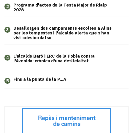
Programa d'actes de la Festa Major de Rialp
2
2026
​Desallotgen dos campaments escoltes a Alins
3
per les tempestes i l'alcalde alerta que s'han
vist «desbordats»
L'alcalde Baró i ERC de la Pobla contra
4
l'Avenida: crònica d'una deslleialtat
Fins a la punta de la P...A
5