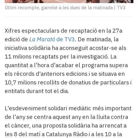
Subscriptors
Últim recompte, gairebé a les dues de la matinada
|
TV3
La
newsletter
del
Pallars
Xifres espectaculars de recaptació en la 27a
Contingut
edició de
La Marató
de TV3
. De matinada, la
patrocinat
iniciativa solidària ha aconseguit acostar-se als
Lo
11 milions recaptats per la investigació. La
més
quantitat a l'hora d'acabar el programa supera
llegit...
Editorial
els rècords d'anteriors edicions i se situava en
10,7 milions recollits de donatius de particulars i
entitats durant tot el dia.
L'esdeveniment solidari mediàtic més important
de l'any se centra aquest any en la lluita contra
el càncer, una proposta solidària ha arrencat a
les 8 del matí a Catalunya Ràdio i a les 10 a la