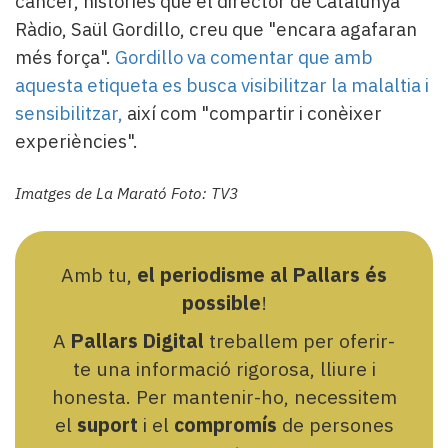
càncer, històries que el director de Catalunya
Ràdio, Saül Gordillo, creu que "encara agafaran
més força".
Gordillo va comentar que amb
aquesta etiqueta es busca visibilitzar la malaltia i
sensibilitzar,
així com "compartir i conèixer
experiències".
Imatges de La Marató Foto: TV3
Amb tu,
el periodisme al Pallars és
possible
!
A
Pallars Digital
treballem per oferir-
te una informació rigorosa, lliure i
honesta. Per mantenir-ho, necessitem
el
suport
i el
compromís
de persones