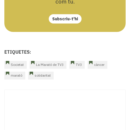
com tu.
Subscriu-t'hi
ETIQUETES:
Societat
La Marató de TV3
TV3
càncer
marató
solidaritat