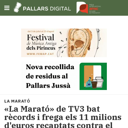
Subscriu-t'hi
Cerca
Portada
Opinió
Fem-
ho
fàcil
Successos
Societat
LA MARATÓ
Política
«La Marató» de TV3 bat
i
rècords i frega els 11 milions
municipis
d'euros recaptats contra el
Economia