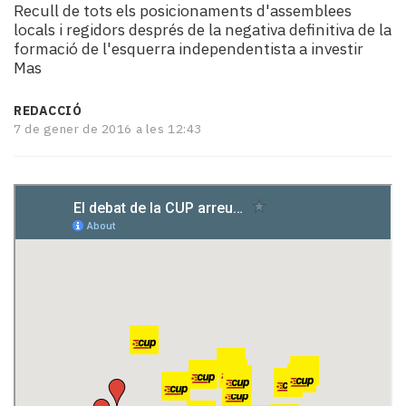
Recull de tots els posicionaments d'assemblees
i
locals i regidors després de la negativa definitiva de la
turisme
formació de l'esquerra independentista a investir
Cultura
Mas
Esports
Mai
REDACCIÓ
tant!
7 de gener de 2016 a les 12:43
TV
i
mitjans
El
temps
Reportatges
Entrevistes
Enquestes
A
escena!
Dis
la
teva!