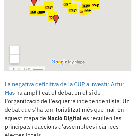
Subscriptors
La
newsletter
del
Pallars
Contingut
patrocinat
Lo
més
llegit...
Editorial
La negativa definitiva de la CUP a investir Artur
Mas
ha amplificat el debat en el sí de
l'organització de l'esquerra independentista. Un
debat que s'ha territorialitzat més que mai. En
aquest mapa de
Nació Digital
es recullen les
principals reaccions d'assemblees i càrrecs
electes locals.