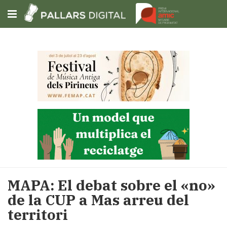
Subscriu-t'hi
Cerca
Portada
Opinió
Fem-
ho
fàcil
Successos
Societat
MAPA: El debat sobre el «no»
Política
de la CUP a Mas arreu del
i
territori
municipis
Economia