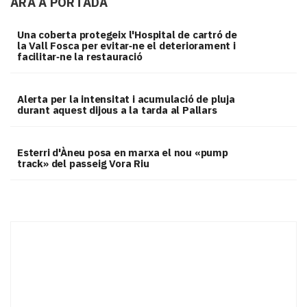
ARA A PORTADA
Una coberta protegeix l'Hospital de cartró de
la Vall Fosca per evitar‑ne el deteriorament i
facilitar‑ne la restauració
Alerta per la intensitat i acumulació de pluja
durant aquest dijous a la tarda al Pallars
Esterri d'Àneu posa en marxa el nou «pump
track» del passeig Vora Riu