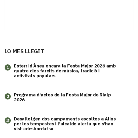
LO MÉS LLEGIT
Esterri d’Àneu encara la Festa Major 2026 amb
1
quatre dies farcits de música, tradició i
activitats populars
Programa d'actes de la Festa Major de Rialp
2
2026
​Desallotgen dos campaments escoltes a Alins
3
per les tempestes i l'alcalde alerta que s'han
vist «desbordats»