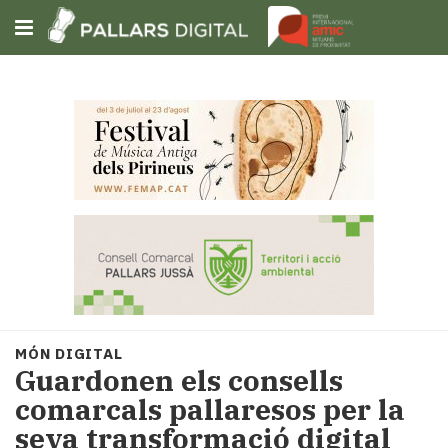
Subscriu-t'hi
Cerca
Portada
Opinió
Fem-
ho
fàcil
Successos
Societat
MÓN DIGITAL
Política
Guardonen els consells
i
comarcals pallaresos per la
municipis
seva transformació digital
Economia