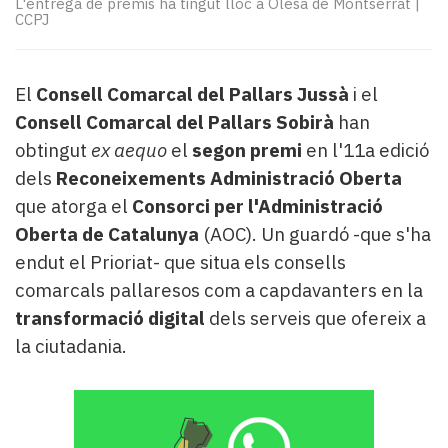
L'entrega de premis ha tingut lloc a Olesa de Montserrat
|
Subscriptors
CCPJ
La
newsletter
del
El
Consell Comarcal del Pallars Jussà
i el
Pallars
Contingut
Consell Comarcal del Pallars Sobirà
han
patrocinat
obtingut
ex aequo
el
segon premi
en l'11a edició
Lo
dels
Reconeixements Administració Oberta
més
que atorga el
Consorci per l'Administració
llegit...
Oberta de Catalunya
(AOC). Un guardó -que s'ha
Editorial
endut el Prioriat- que situa els consells
comarcals pallaresos com a capdavanters en la
transformació digital
dels serveis que ofereix a
la ciutadania.