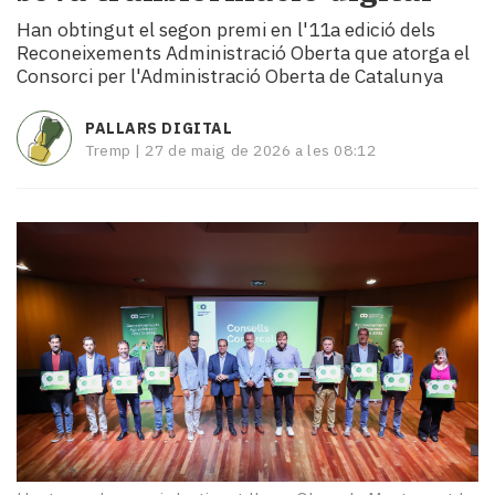
i
Han obtingut el segon premi en l'11a edició dels
turisme
Reconeixements Administració Oberta que atorga el
Cultura
Consorci per l'Administració Oberta de Catalunya
Esports
Mai
PALLARS DIGITAL
tant!
Tremp |
27 de maig de 2026 a les 08:12
TV
i
mitjans
El
temps
Reportatges
Entrevistes
Enquestes
A
escena!
Dis
la
teva!