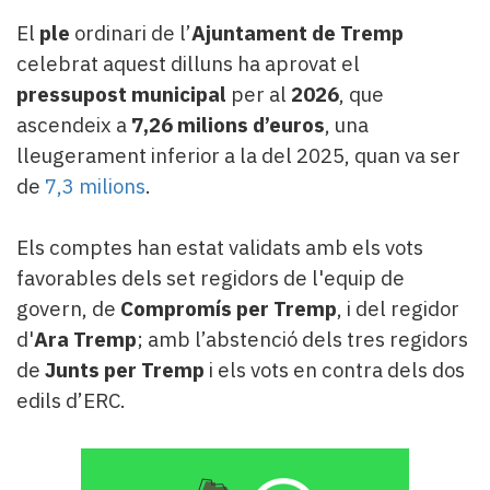
Subscriptors
La
El
ple
ordinari de l’
Ajuntament de Tremp
newsletter
celebrat aquest dilluns ha aprovat el
del
pressupost municipal
per al
2026
, que
Pallars
ascendeix a
7,26 milions d’euros
, una
Contingut
lleugerament inferior a la del 2025, quan va ser
patrocinat
Lo
de
7,3 milions
.
més
llegit...
Els comptes han estat validats amb els vots
Editorial
favorables dels set regidors de l'equip de
govern, de
Compromís per Tremp
, i del regidor
d'
Ara Tremp
; amb l’abstenció dels tres regidors
de
Junts per Tremp
i els vots en contra dels dos
edils d’ERC.