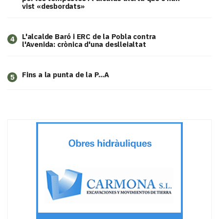
vist «desbordats»
L'alcalde Baró i ERC de la Pobla contra
4
l'Avenida: crònica d'una deslleialtat
Fins a la punta de la P...A
5