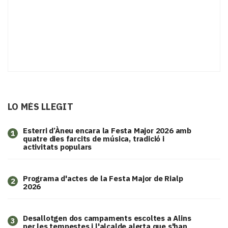
LO MÉS LLEGIT
Esterri d’Àneu encara la Festa Major 2026 amb
1
quatre dies farcits de música, tradició i
activitats populars
Programa d'actes de la Festa Major de Rialp
2
2026
​Desallotgen dos campaments escoltes a Alins
3
per les tempestes i l'alcalde alerta que s'han