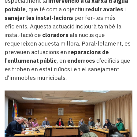
especialment la
intervenció a la xarxa d’aigua
potable
, que té com a objectiu
reduir avaries
i
sanejar les instal·lacions
per fer-les més
eficients. Aquesta actuació inclourà també la
instal·lació de
cloradors
als nuclis que
requereixen aquesta millora. Paral·lelament, es
preveuen actuacions en
reparacions de
l’enllumenat públic
, en
enderrocs
d’edificis que
es troben en estat ruïnós i en el sanejament
d’immobles municipals.