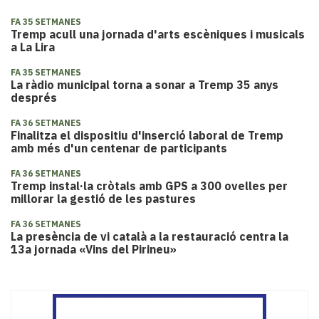
FA 35 SETMANES
Tremp acull una jornada d'arts escèniques i musicals
a La Lira
FA 35 SETMANES
La ràdio municipal torna a sonar a Tremp 35 anys
després
FA 36 SETMANES
Finalitza el dispositiu d'inserció laboral de Tremp
amb més d'un centenar de participants
FA 36 SETMANES
Tremp instal·la cròtals amb GPS a 300 ovelles per
millorar la gestió de les pastures
FA 36 SETMANES
La presència de vi català a la restauració centra la
13a jornada «Vins del Pirineu»