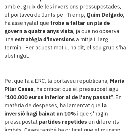
amb el gruix de les inversions pressupostades,
el portaveu de Junts per Tremp,
Quim Delgado
,
ha assenyalat que
troba a faltar un pla de
govern a quatre anys vista
, ja que no observa
una
estratègia d'inversions
a mitjà i llarg
termini. Per aquest motiu, ha dit, el seu grup s'ha
abstingut.
Pel que fa a ERC, la portaveu republicana,
Maria
Pilar Cases
, ha criticat que el pressupost sigui
"
100.000 euros inferior al de l'any passat
". En
matèria de despeses, ha lamentat que
la
inversió hagi baixat un 10%
i que s'hagin
pressupostat
partides repetides
en diferents
àmbits. Cases també ha criticat que el municipi