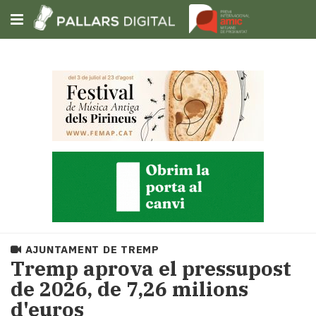
Subscriu-t'hi
Cerca
Portada
Opinió
Fem-
ho
fàcil
Successos
Societat
AJUNTAMENT DE TREMP
Política
​Tremp aprova el pressupost
i
de 2026, de 7,26 milions
municipis
d'euros
Economia