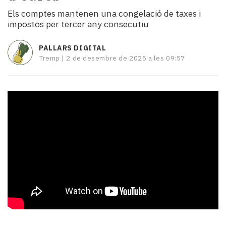
i
Els comptes mantenen una congelació de taxes i
turisme
impostos per tercer any consecutiu
Cultura
Esports
PALLARS DIGITAL
Mai
Tremp |
2 de desembre de 2025 a les 09:57
tant!
TV
i
mitjans
El
temps
Reportatges
Entrevistes
Enquestes
A
escena!
Dis
la
teva!