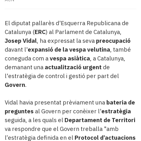
Subscriptors
La
newsletter
El diputat pallarès d'Esquerra Republicana de
del
Pallars
Catalunya (
ERC
) al Parlament de Catalunya,
Contingut
Josep Vidal
, ha expressat la seva
preocupació
patrocinat
davant l'
expansió de la vespa velutina
, també
Lo
coneguda com a
vespa asiàtica
, a Catalunya,
més
demanant una
actualització urgent
de
llegit...
Editorial
l'estratègia de control i gestió per part del
Govern
.
Vidal havia presentat prèviament una
bateria de
preguntes
al Govern per conèixer l'
estratègia
seguida, a les quals el
Departament de Territori
va respondre que el Govern treballa "amb
l’estratègia definida en el
Protocol d’actuacions