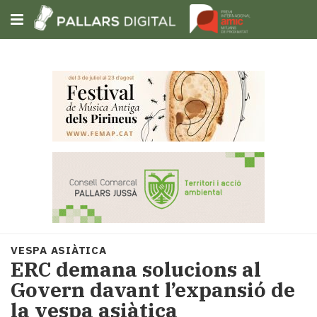
Subscriu-t'hi
Cerca
Portada
Opinió
Fem-
ho
fàcil
Successos
Societat
VESPA ASIÀTICA
Política
​ERC demana solucions al
i
Govern davant l’expansió de
municipis
la vespa asiàtica
Economia