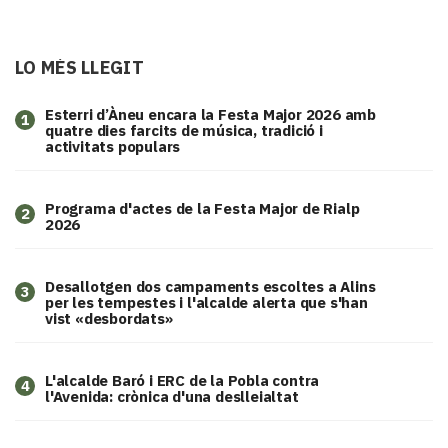
LO MÉS LLEGIT
Esterri d’Àneu encara la Festa Major 2026 amb
1
quatre dies farcits de música, tradició i
activitats populars
Programa d'actes de la Festa Major de Rialp
2
2026
​Desallotgen dos campaments escoltes a Alins
3
per les tempestes i l'alcalde alerta que s'han
vist «desbordats»
L'alcalde Baró i ERC de la Pobla contra
4
l'Avenida: crònica d'una deslleialtat