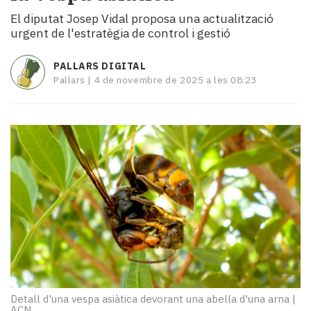
i
El diputat Josep Vidal proposa una actualització
turisme
urgent de l'estratègia de control i gestió
Cultura
Esports
PALLARS DIGITAL
Mai
Pallars |
4 de novembre de 2025 a les 08:23
tant!
TV
i
mitjans
El
temps
Reportatges
Entrevistes
Enquestes
A
escena!
Dis
la
teva!
Detall d'una vespa asiàtica devorant una abella d'una arna
|
ACN