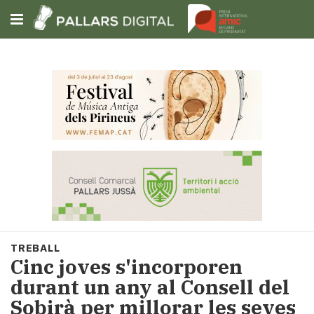
Subscriu-t'hi
Cerca
Portada
Opinió
Fem-
ho
fàcil
Successos
Societat
TREBALL
Política
Cinc joves s'incorporen
i
durant un any al Consell del
municipis
Sobirà per millorar les seves
Economia