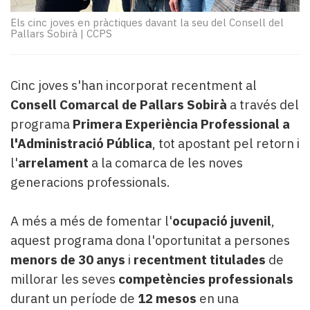
Subscriptors
La
Els cinc joves en pràctiques davant la seu del Consell del
Pallars Sobirà
|
CCPS
newsletter
del
Pallars
Contingut
Cinc joves s'han incorporat recentment al
patrocinat
Consell Comarcal de Pallars Sobirà
a través del
Lo
programa
Primera Experiència Professional a
més
l'Administració Pública
, tot apostant pel retorn i
llegit...
l'
arrelament
a la comarca de les noves
Editorial
generacions professionals.
A més a més de fomentar l'
ocupació juvenil
,
aquest programa dona l'oportunitat a persones
menors de 30 anys
i
recentment titulades
de
millorar les seves
competències professionals
durant un període de
12 mesos
en una