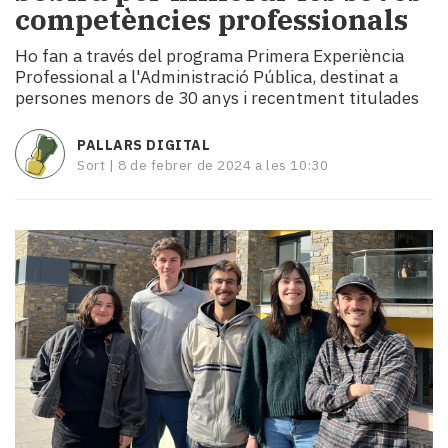
competències professionals
i
turisme
Ho fan a través del programa Primera Experiència
Cultura
Professional a l'Administració Pública, destinat a
Esports
persones menors de 30 anys i recentment titulades
Mai
tant!
PALLARS DIGITAL
TV
Sort |
8 de febrer de 2024 a les 10:30
i
mitjans
El
temps
Reportatges
Entrevistes
Enquestes
A
escena!
Dis
la
teva!