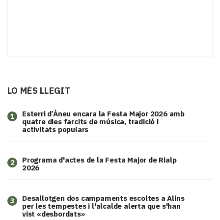
LO MÉS LLEGIT
Esterri d’Àneu encara la Festa Major 2026 amb
1
quatre dies farcits de música, tradició i
activitats populars
Programa d'actes de la Festa Major de Rialp
2
2026
​Desallotgen dos campaments escoltes a Alins
3
per les tempestes i l'alcalde alerta que s'han
vist «desbordats»