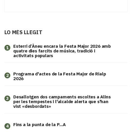
LO MÉS LLEGIT
Esterri d’Àneu encara la Festa Major 2026 amb
1
quatre dies farcits de música, tradició i
activitats populars
Programa d'actes de la Festa Major de Rialp
2
2026
​Desallotgen dos campaments escoltes a Alins
3
per les tempestes i l'alcalde alerta que s'han
vist «desbordats»
Fins a la punta de la P...A
4