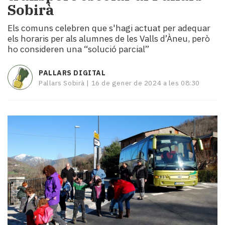
Sobirà
i
turisme
Els comuns celebren que s'hagi actuat per adequar
Cultura
els horaris per als alumnes de les Valls d’Àneu, però
Esports
ho consideren una “solució parcial”
Mai
tant!
PALLARS DIGITAL
TV
Pallars Sobirà |
16 de gener de 2024 a les 08:30
i
mitjans
El
temps
Reportatges
Entrevistes
Enquestes
A
escena!
Dis
la
teva!