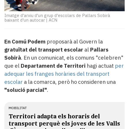
Subscriptors
La
newsletter
Imatge d'arxiu d'un grup d'escolars de Pallars Sobirà
baixant d'un autocar
|
ACN
del
Pallars
Contingut
patrocinat
En Comú Podem
proposarà al Govern la
Lo
gratuïtat del transport escolar
al
Pallars
més
Sobirà
. En un comunicat, els comuns "celebren"
llegit...
que el
Departament de Territori
hagi actuat
per
Editorial
adequar les franges horàries del transport
escolar
a la comarca, però ho consideren una
"solució parcial"
.
MOBILITAT
Territori adapta els horaris del
transport perquè els joves de les Valls