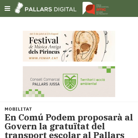
Subscriu-t'hi
Cerca
Portada
Opinió
Fem-
ho
fàcil
Successos
Societat
MOBILITAT
Política
En Comú Podem proposarà al
i
Govern la gratuïtat del
municipis
transport escolar al Pallars
Economia