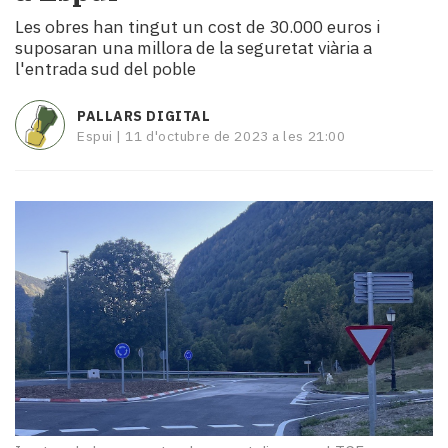
i
Les obres han tingut un cost de 30.000 euros i
turisme
suposaran una millora de la seguretat viària a
Cultura
l'entrada sud del poble
Esports
Mai
PALLARS DIGITAL
tant!
Espui |
11 d'octubre de 2023 a les 21:00
TV
i
mitjans
El
temps
Reportatges
Entrevistes
Enquestes
A
escena!
Dis
la
teva!