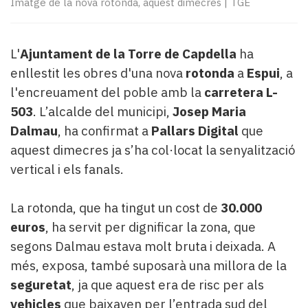
Imatge de la nova rotonda, aquest dimecres
|
TGE
Subscriptors
La
newsletter
del
L'
Ajuntament de la Torre de Capdella
ha
Pallars
enllestit les obres d'una nova
rotonda
a
Espui
, a
Contingut
l'encreuament del poble amb la
carretera L-
patrocinat
503
. L’alcalde del municipi,
Josep Maria
Lo
Dalmau
, ha confirmat a
Pallars Digital
que
més
llegit...
aquest dimecres ja s’ha col·locat la senyalització
Editorial
vertical i els fanals.
La rotonda, que ha tingut un cost de
30.000
euros
, ha servit per dignificar la zona, que
segons Dalmau estava molt bruta i deixada. A
més, exposa, també suposarà una millora de la
seguretat
, ja que aquest era de risc per als
vehicles
que baixaven per l’entrada sud del