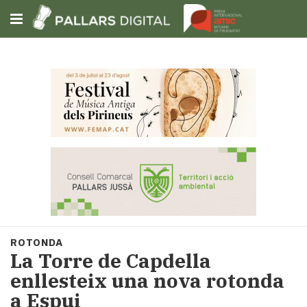
Subscriu-t'hi
Cerca
Portada
Opinió
Fem-
ho
fàcil
Successos
Societat
ROTONDA
Política
La Torre de Capdella
i
enllesteix una nova rotonda
municipis
a Espui
Economia