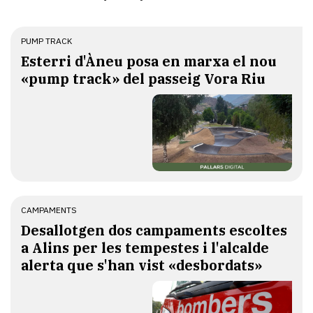
PUMP TRACK
Esterri d'Àneu posa en marxa el nou
«pump track» del passeig Vora Riu
CAMPAMENTS
​Desallotgen dos campaments escoltes
a Alins per les tempestes i l'alcalde
alerta que s'han vist «desbordats»