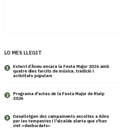
LO MÉS LLEGIT
Esterri d’Àneu encara la Festa Major 2026 amb
1
quatre dies farcits de música, tradició i
activitats populars
Programa d'actes de la Festa Major de Rialp
2
2026
​Desallotgen dos campaments escoltes a Alins
3
per les tempestes i l'alcalde alerta que s'han
vist «desbordats»