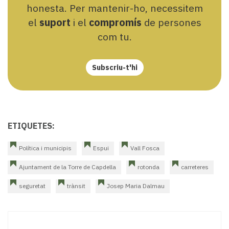
honesta. Per mantenir-ho, necessitem
el
suport
i el
compromís
de persones
com tu.
Subscriu-t'hi
ETIQUETES:
Política i municipis
Espui
Vall Fosca
Ajuntament de la Torre de Capdella
rotonda
carreteres
seguretat
trànsit
Josep Maria Dalmau