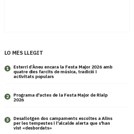
LO MÉS LLEGIT
Esterri d’Àneu encara la Festa Major 2026 amb
1
quatre dies farcits de música, tradició i
activitats populars
Programa d'actes de la Festa Major de Rialp
2
2026
​Desallotgen dos campaments escoltes a Alins
3
per les tempestes i l'alcalde alerta que s'han
vist «desbordats»