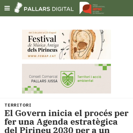
Subscriu-t'hi
Cerca
Portada
Opinió
Fem-
ho
fàcil
Successos
Societat
TERRITORI
Política
El Govern inicia el procés per
i
fer una Agenda estratègica
municipis
del Pirineu 2030 per a un
Economia