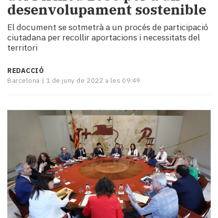
desenvolupament sostenible
i
turisme
El document se sotmetrà a un procés de participació
Cultura
ciutadana per recollir aportacions i necessitats del
Esports
territori
Mai
tant!
REDACCIÓ
TV
Barcelona |
1 de juny de 2022 a les 09:49
i
mitjans
El
temps
Reportatges
Entrevistes
Enquestes
A
escena!
Dis
la
teva!