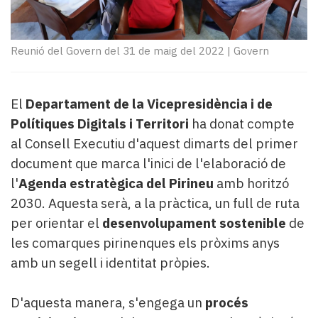
Subscriptors
La
newsletter
Reunió del Govern del 31 de maig del 2022
|
Govern
del
Pallars
Contingut
patrocinat
El
Departament de la Vicepresidència i de
Lo
Polítiques Digitals i Territori
ha donat compte
més
al Consell Executiu d'aquest dimarts del primer
llegit...
document que marca l'inici de l'elaboració de
Editorial
l'
Agenda estratègica del Pirineu
amb horitzó
2030. Aquesta serà, a la pràctica, un full de ruta
per orientar el
desenvolupament sostenible
de
les comarques pirinenques els pròxims anys
amb un segell i identitat pròpies.
D'aquesta manera, s'engega un
procés