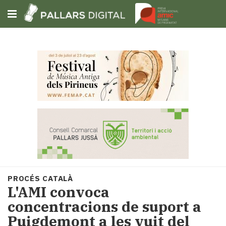
Subscriu-t'hi
Cerca
Portada
Opinió
Fem-
ho
fàcil
Successos
Societat
PROCÉS CATALÀ
Política
L'AMI convoca
i
concentracions de suport a
municipis
Puigdemont a les vuit del
Economia