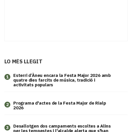
LO MÉS LLEGIT
Esterri d’Àneu encara la Festa Major 2026 amb
1
quatre dies farcits de música, tradició i
activitats populars
Programa d'actes de la Festa Major de Rialp
2
2026
​Desallotgen dos campaments escoltes a Alins
3
per les tempestes i l'alcalde alerta que s'han