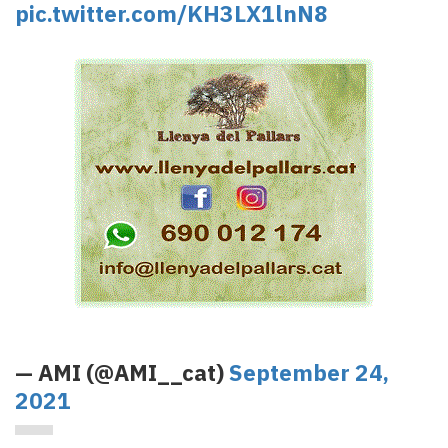
pic.twitter.com/KH3LX1lnN8
— AMI (@AMI__cat)
September 24,
2021