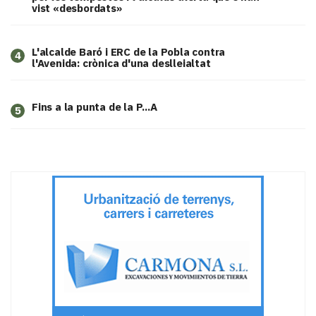
vist «desbordats»
L'alcalde Baró i ERC de la Pobla contra
4
l'Avenida: crònica d'una deslleialtat
Fins a la punta de la P...A
5