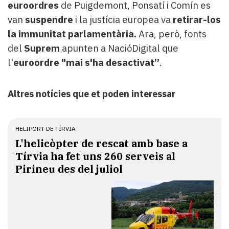
euroordres
de Puigdemont, Ponsatí i Comín es
van
suspendre
i la justícia europea va
retirar-los
la immunitat parlamentària.
Ara, però, f​onts
del
Suprem
apunten a NacióDigital que
l'
euroordre "mai s'ha desactivat
”
.
Altres notícies que et poden interessar
HELIPORT DE TÍRVIA
L'helicòpter de rescat amb base a
Tírvia ha fet uns 260 serveis al
Pirineu des del juliol