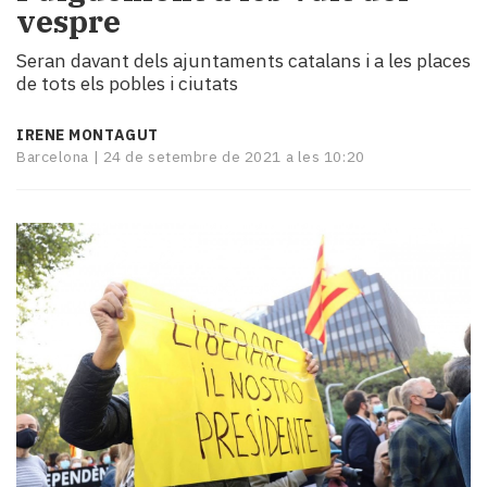
vespre
i
turisme
Seran davant dels ajuntaments catalans i a les places
Cultura
de tots els pobles i ciutats
Esports
Mai
IRENE MONTAGUT
tant!
Barcelona |
24 de setembre de 2021 a les 10:20
TV
i
mitjans
El
temps
Reportatges
Entrevistes
Enquestes
A
escena!
Dis
la
teva!