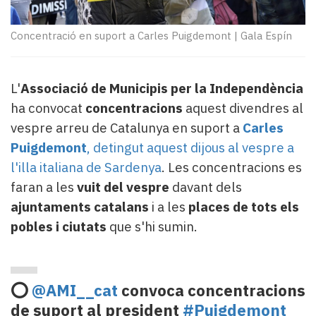
Subscriptors
La
newsletter
Concentració en suport a Carles Puigdemont
|
Gala Espín
del
Pallars
Contingut
L'
Associació de Municipis per la Independència
patrocinat
ha convocat
concentracions
aquest divendres al
Lo
vespre arreu de Catalunya en suport a
Carles
més
Puigdemont
, detingut aquest dijous al vespre a
llegit...
Editorial
l'illa italiana de Sardenya
. Les concentracions es
faran a les
vuit del vespre
davant dels
ajuntaments catalans
i a les
places de tots els
pobles i ciutats
que s'hi sumin.
⭕️
@AMI__cat
convoca concentracions
de suport al president
#Puigdemont