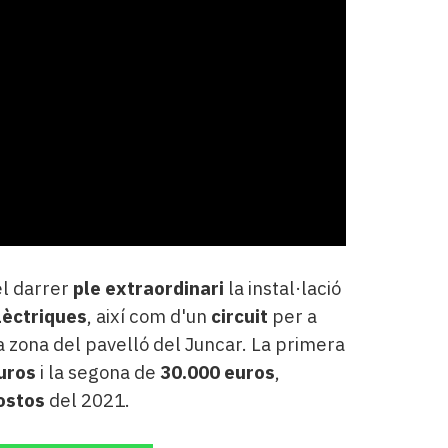
el darrer
ple extraordinari
la instal·lació
lèctriques
, així com d'un
circuit
per a
a zona del pavelló del Juncar. La primera
uros
i la segona de
30.000 euros
,
ostos
del 2021.