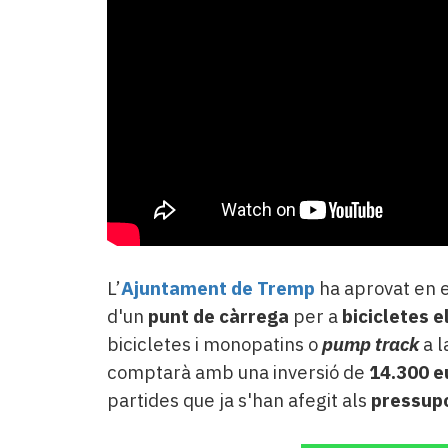
Subscriptors
La
newsletter
del
Pallars
Contingut
patrocinat
Lo
més
llegit...
Editorial
L’
Ajuntament de Tremp
ha aprovat en 
d'un
punt de càrrega
per a
bicicletes e
bicicletes i monopatins o
pump track
a l
comptarà amb una inversió de
14.300 e
partides que ja s'han afegit als
pressup