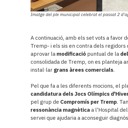
Imatge del ple municipal celebrat el passat 2 d'
A continuació, amb els set vots a favor d
Tremp- i els sis en contra dels regidor
aprovar la
modificació
puntual de la
de
consolidada de Tremp, on es planteja am
instal·lar
grans àrees comercials
.
Pel que fa a les diferents mocions, el p
candidatura dels Jocs Olímpics d'Hive
pel grup de
Compromís per Tremp
. Ta
ressonància magnètica
a l'Hospital de
servei que ajudaria a aconseguir diagnòs