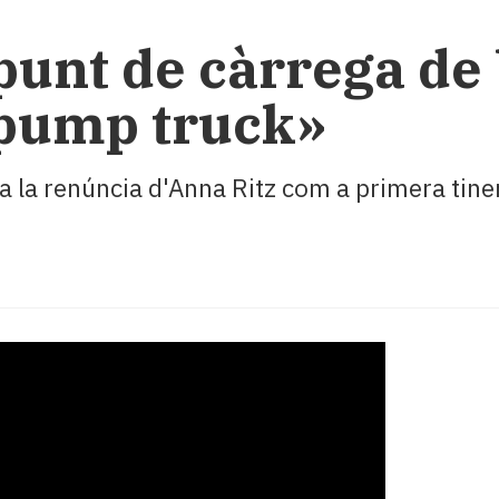
unt de càrrega de 
«pump truck»
va la renúncia d'Anna Ritz com a primera tine