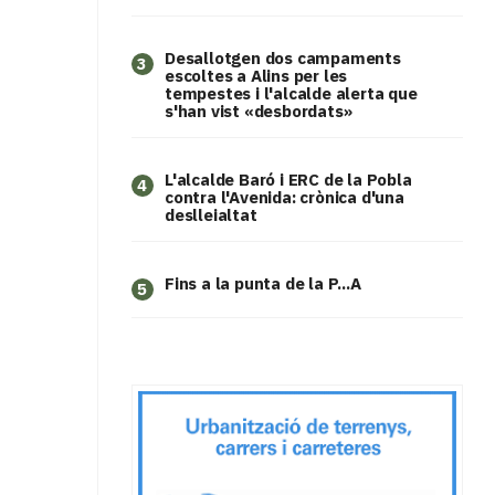
​Desallotgen dos campaments
3
escoltes a Alins per les
tempestes i l'alcalde alerta que
s'han vist «desbordats»
L'alcalde Baró i ERC de la Pobla
4
contra l'Avenida: crònica d'una
deslleialtat
Fins a la punta de la P...A
5