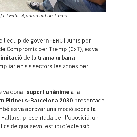
agost Foto: Ajuntament de Tremp
e l’equip de govern -ERC i Junts per
s de Compromís per Tremp (CxT), es va
limitació
de la
trama urbana
pliar en sis sectors les zones per
le va donar
suport unànime
a la
rn Pirineus-Barcelona 2030
presentada
mbé es va aprovar una moció sobre la
l Pallars, presentada per l'oposició, un
tics de qualsevol estudi d'extensió.