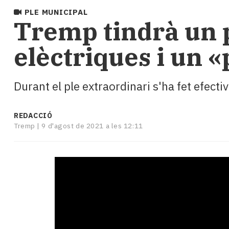
i
PLE MUNICIPAL
turisme
Tremp tindrà un p
Cultura
Esports
elèctriques i un 
Mai
tant!
TV
Durant el ple extraordinari s'ha fet efecti
i
mitjans
El
REDACCIÓ
temps
Tremp |
9 d'agost de 2021 a les 12:11
Reportatges
Entrevistes
Enquestes
A
escena!
Dis
la
teva!