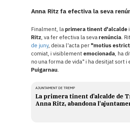
Anna Ritz fa efectiva la seva renú
Finalment, la
primera tinent d'alcalde
i
Ritz
, va fer efectiva la seva
renúncia
. R
de juny
, deixa l'acta per
"motius estric
comiat, i visiblement
emocionada
, ha d
no una forma de vida" i ha desitjat sort i
Puigarnau
.
AJUNTAMENT DE TREMP
La primera tinent d’alcalde de 
Anna Ritz, abandona l'ajuntame