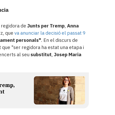
ncia
 regidora de
Junts per Tremp
,
Anna
itz, que
va anunciar la decisió el passat 9
tament personals"
. En el discurs de
it que "ser regidora ha estat una etapa i
 encerts al seu
substitut
,
Josep Maria
Tremp,
nt