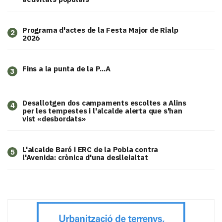
Programa d'actes de la Festa Major de Rialp
2
2026
Fins a la punta de la P...A
3
​Desallotgen dos campaments escoltes a Alins
4
per les tempestes i l'alcalde alerta que s'han
vist «desbordats»
L'alcalde Baró i ERC de la Pobla contra
5
l'Avenida: crònica d'una deslleialtat