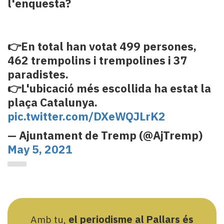
l'enquesta?
👉En total han votat 499 persones,
462 trempolins i trempolines i 37
paradistes.
👉L'ubicació més escollida ha estat la
plaça Catalunya.
pic.twitter.com/DXeWQJLrK2
— Ajuntament de Tremp (@AjTremp)
May 5, 2021
Amb tu,
el periodisme al Pallars és