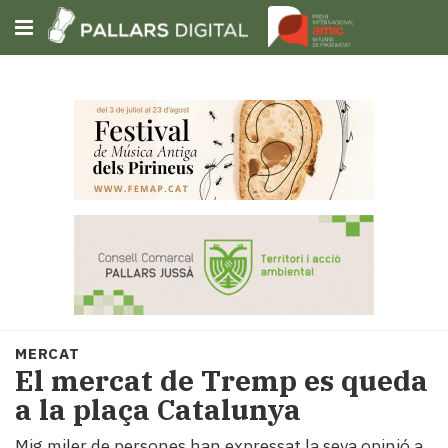
Subscriu-t'hi
Cerca
Portada
Opinió
Fem-
ho
fàcil
Successos
Societat
MERCAT
Política
El mercat de Tremp es queda
i
a la plaça Catalunya
municipis
Economia
Mig miler de persones han expressat la seva opinió a