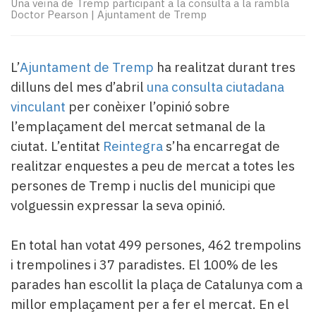
Subscriptors
Una veïna de Tremp participant a la consulta a la rambla
Doctor Pearson
|
Ajuntament de Tremp
La
newsletter
del
L’
Ajuntament de Tremp
ha realitzat durant tres
Pallars
Contingut
dilluns del mes d’abril
una consulta ciutadana
patrocinat
vinculant
per conèixer l’opinió sobre
Lo
l’emplaçament del mercat setmanal de la
més
ciutat. L’entitat
Reintegra
s’ha encarregat de
llegit...
realitzar enquestes a peu de mercat a totes les
Editorial
persones de Tremp i nuclis del municipi que
volguessin expressar la seva opinió.
En total han votat 499 persones, 462 trempolins
i trempolines i 37 paradistes. El 100% de les
parades han escollit la plaça de Catalunya com a
millor emplaçament per a fer el mercat. En el