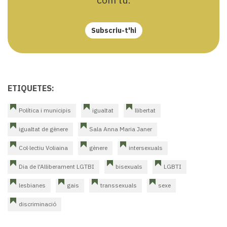
Subscriu-t'hi
ETIQUETES:
Política i municipis
igualtat
llibertat
igualtat de gènere
Sala Anna Maria Janer
Col·lectiu Voliaina
gènere
intersexuals
Dia de l'Alliberament LGTBI
bisexuals
LGBTI
lesbianes
gais
transsexuals
sexe
discriminació