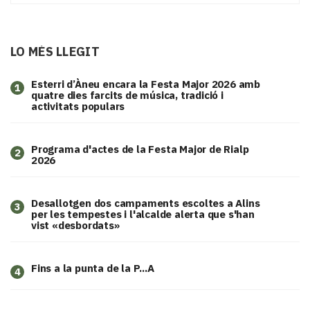
LO MÉS LLEGIT
Esterri d’Àneu encara la Festa Major 2026 amb
1
quatre dies farcits de música, tradició i
activitats populars
Programa d'actes de la Festa Major de Rialp
2
2026
​Desallotgen dos campaments escoltes a Alins
3
per les tempestes i l'alcalde alerta que s'han
vist «desbordats»
Fins a la punta de la P...A
4