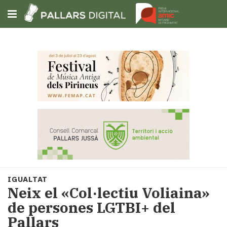
Subscriu-t'hi
Cerca
Portada
Opinió
Fem-
ho
fàcil
Successos
Societat
IGUALTAT
Política
Neix el «Col·lectiu Voliaina»
i
de persones LGTBI+ del
municipis
Pallars
Economia