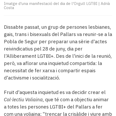
Subscriptors
Imatge d'una manifestació del dia de l'Orgull LGTBI
|
Adrià
La
Costa
newsletter
del
Pallars
Dissabte passat, un grup de persones lesbianes,
Contingut
gais, trans i bisexuals del Pallars va reunir-se a la
patrocinat
Pobla de Segur per preparar una sèrie d'actes
Lo
reivindicatius pel 28 de juny, dia per
més
llegit...
l'Alliberament LGTBI+. Des de l'inici de la reunió,
Editorial
però, va aflorar una inquietud compartida: la
necessitat de fer xarxa i compartir espais
d'activisme i socialització.
Fruit d'aquesta inquietud es va decidir crear el
Col·lectiu Voliaina
, que té com a objectiu animar
a totes les persones LGTBI+ del Pallars a fer
com una voliaina: “trencar la crisàlide i viure amb