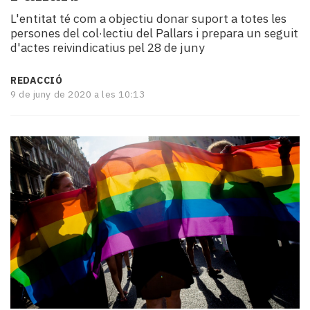
i
L'entitat té com a objectiu donar suport a totes les
turisme
persones del col·lectiu del Pallars i prepara un seguit
Cultura
d'actes reivindicatius pel 28 de juny
Esports
Mai
REDACCIÓ
tant!
9 de juny de 2020 a les 10:13
TV
i
mitjans
El
temps
Reportatges
Entrevistes
Enquestes
A
escena!
Dis
la
teva!