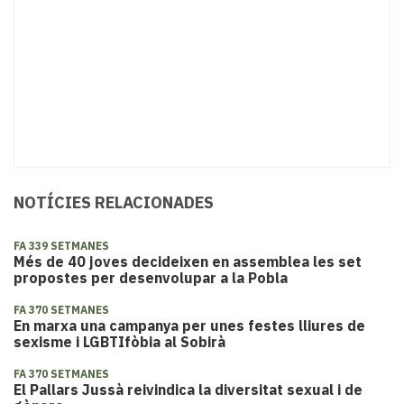
NOTÍCIES RELACIONADES
FA 339 SETMANES
Més de 40 joves decideixen en assemblea les set
propostes per desenvolupar a la Pobla
FA 370 SETMANES
En marxa una campanya per unes festes lliures de
sexisme i LGBTIfòbia al Sobirà
FA 370 SETMANES
El Pallars Jussà reivindica la diversitat sexual i de