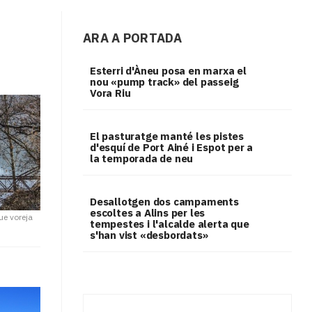
ARA A PORTADA
Esterri d'Àneu posa en marxa el
nou «pump track» del passeig
Vora Riu
El pasturatge manté les pistes
d'esquí de Port Ainé i Espot per a
la temporada de neu
​Desallotgen dos campaments
escoltes a Alins per les
ue voreja
tempestes i l'alcalde alerta que
s'han vist «desbordats»