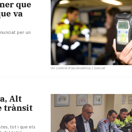
ner que
que va
enunciat per un
Un control d'alcoholèmia
|
Gencat
a, Alt
 trànsit
tes, tot i que els