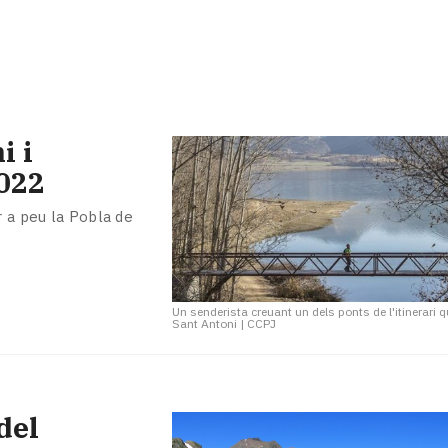
i i
2022
r a peu la Pobla de
Un senderista creuant un dels ponts de l'itinerari q
Sant Antoni
|
CCPJ
del