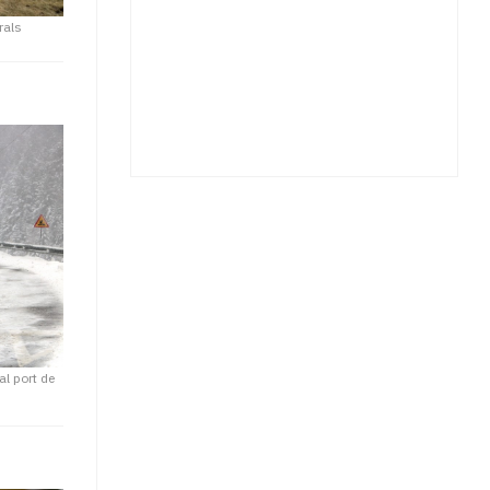
rals
al port de