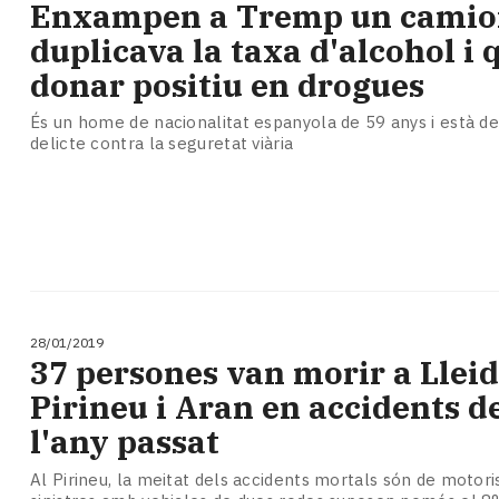
​Enxampen a Tremp un camio
duplicava la taxa d'alcohol i 
donar positiu en drogues
És un home de nacionalitat espanyola de 59 anys i està d
delicte contra la seguretat viària
28/01/2019
37 persones van morir a Lleid
Pirineu i Aran en accidents de
l'any passat
Al Pirineu, la meitat dels accidents mortals són de motoris