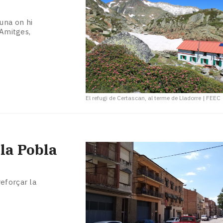
una on hi
 Amitges,
El refugi de Certascan, al terme de Lladorre
|
FEEC
 la Pobla
eforçar la