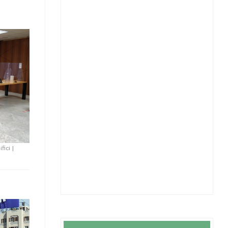
fici
|