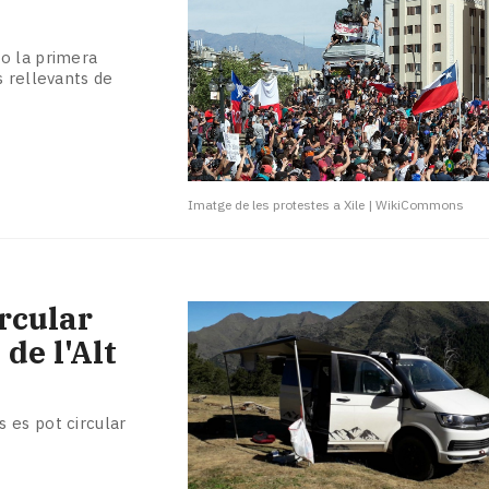
o la primera
s rellevants de
Imatge de les protestes a Xile
|
WikiCommons
ircular
de l'Alt
 es pot circular