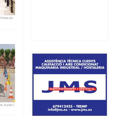
 Pobla de
es al pati
|