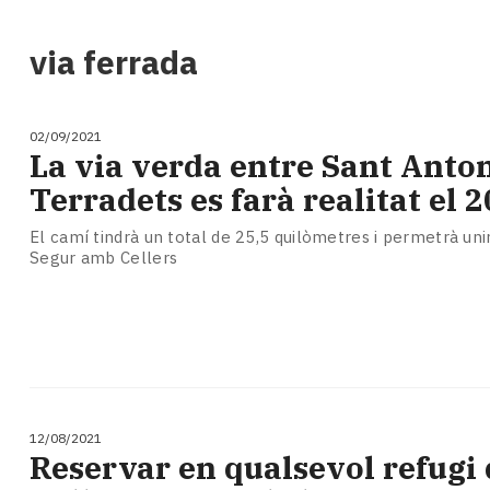
i
turisme
via ferrada
Cultura
Esports
Mai
02/09/2021
tant!
La via verda entre Sant Anton
TV
Terradets es farà realitat el 
i
mitjans
El camí tindrà un total de 25,5 quilòmetres i permetrà uni
El
Segur amb Cellers
temps
Reportatges
Entrevistes
Enquestes
A
escena!
Dis
12/08/2021
la
​Reservar en qualsevol refugi 
teva!