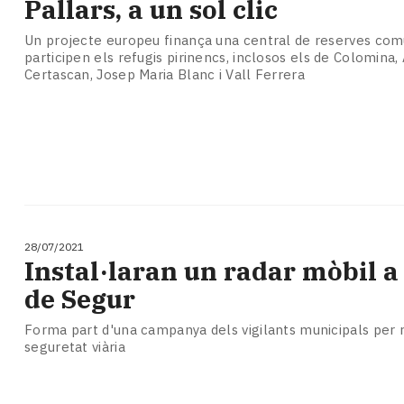
Pallars, a un sol clic
Subscriptors
La
Un projecte europeu finança una central de reserves com
newsletter
participen els refugis pirinencs, inclosos els de Colomina,
del
Certascan, Josep Maria Blanc i Vall Ferrera
Pallars
Contingut
patrocinat
Lo
més
llegit...
Editorial
28/07/2021
Instal·laran un radar mòbil a
de Segur
Forma part d'una campanya dels vigilants municipals per r
seguretat viària