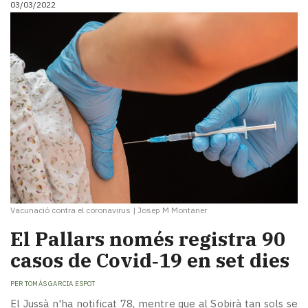
03/03/2022
i
turisme
Cultura
Esports
Mai
tant!
TV
i
mitjans
El
temps
Reportatges
Entrevistes
Vacunació contra el coronavirus
|
Josep M Montaner
Enquestes
A
El Pallars només registra 90
escena!
casos de Covid‑19 en set dies
Dis
la
PER
TOMÀS GARCIA ESPOT
teva!
El Jussà n'ha notificat 78, mentre que al Sobirà tan sols se