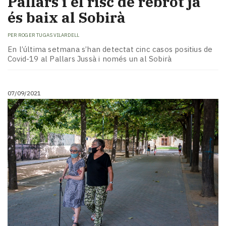
Pallars i el risc de rebrot ja
és baix al Sobirà
PER
ROGER TUGAS VILARDELL
En l’última setmana s’han detectat cinc casos positius de
Covid-19 al Pallars Jussà i només un al Sobirà
07/09/2021