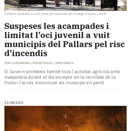
Infants arribant a una casa de colònies en imatge d'arxiu
|
ACN
Suspeses les acampades i
limitat l'oci juvenil a vuit
municipis del Pallars pel risc
d'incendis
PER
LLUÍS GIRONA / ROGER TUGAS / JORDI UBACH
El Govern prohibeix també tota l'activitat agrícola amb
maquinària durant el dia excepte en la recollida de la
fruita i l'accés motoritzat als municipis en perill
11/08/2021