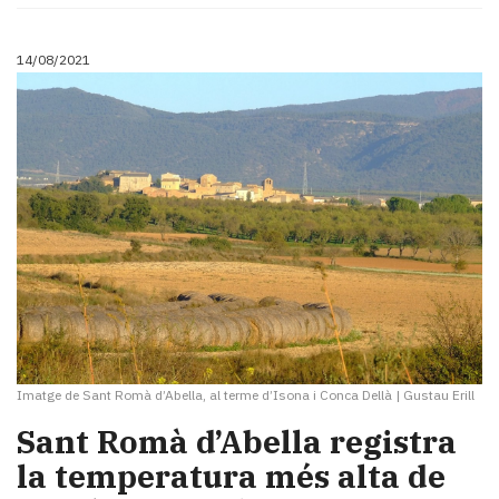
14/08/2021
Imatge de Sant Romà d’Abella, al terme d’Isona i Conca Dellà
|
Gustau Erill
Sant Romà d’Abella registra
la temperatura més alta de