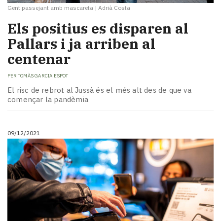
Gent passejant amb mascareta
|
Adrià Costa
Els positius es disparen al
Pallars i ja arriben al
centenar
PER
TOMÀS GARCIA ESPOT
El risc de rebrot al Jussà és el més alt des de que va
començar la pandèmia
09/12/2021