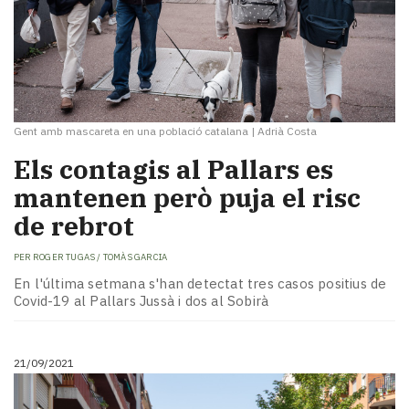
Gent amb mascareta en una població catalana
|
Adrià Costa
Els contagis al Pallars es
mantenen però puja el risc
de rebrot
PER
ROGER TUGAS / TOMÀS GARCIA
En l'última setmana s'han detectat tres casos positius de
Covid-19 al Pallars Jussà i dos al Sobirà
21/09/2021