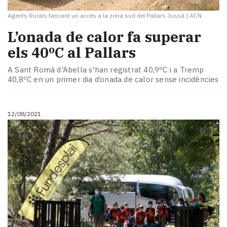
Agents Rurals tancant un accés a la zona sud del Pallars Jussà
|
ACN
L’onada de calor fa superar
els 40ºC al Pallars
A Sant Romà d'Abella s'han registrat 40,9ºC i a Tremp
40,8ºC en un primer dia d’onada de calor sense incidències
12/08/2021