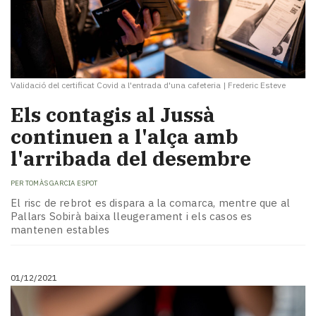
Validació del certificat Covid a l'entrada d'una cafeteria
|
Frederic Esteve
Els contagis al Jussà
continuen a l'alça amb
l'arribada del desembre
PER
TOMÀS GARCIA ESPOT
El risc de rebrot es dispara a la comarca, mentre que al
Pallars Sobirà baixa lleugerament i els casos es
mantenen estables
01/12/2021