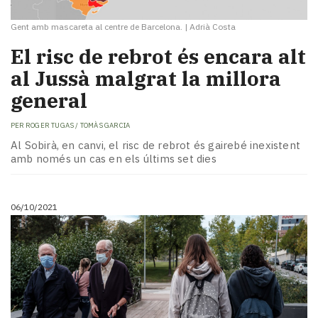
Gent amb mascareta al centre de Barcelona.
|
Adrià Costa
El risc de rebrot és encara alt
al Jussà malgrat la millora
general
PER
ROGER TUGAS / TOMÀS GARCIA
Al Sobirà, en canvi, el risc de rebrot és gairebé inexistent
amb només un cas en els últims set dies
06/10/2021