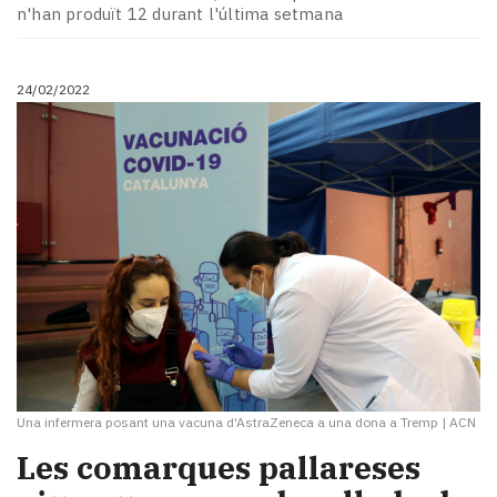
Subscriptors
n'han produït 12 durant l'última setmana
La
newsletter
del
24/02/2022
Pallars
Contingut
patrocinat
Lo
més
llegit...
Editorial
Una infermera posant una vacuna d'AstraZeneca a una dona a Tremp
|
ACN
Les comarques pallareses