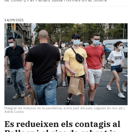
14/09/2021
Malgrat les millores en la pandèmia, bona part del país segueix en risc alt
|
Adrià Costa
Es redueixen els contagis al