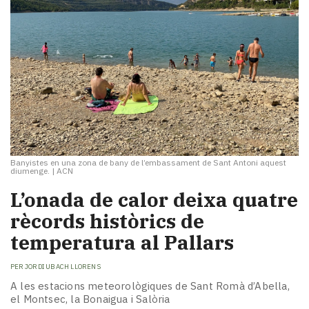
Banyistes en una zona de bany de l’embassament de Sant Antoni aquest
diumenge.
|
ACN
L’onada de calor deixa quatre
rècords històrics de
temperatura al Pallars
PER
JORDI UBACH LLORENS
A les estacions meteorològiques de Sant Romà d’Abella,
el Montsec, la Bonaigua i Salòria