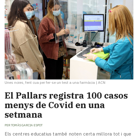
Unes noies, fent cua per fer-se un test a una farmàcia
|
ACN
El Pallars registra 100 casos
menys de Covid en una
setmana
PER
TOMÀS GARCIA ESPOT
Els centres educatius també noten certa millora tot i que