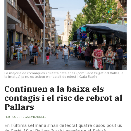
La majoria de comarques i ciutats catalanes (com Sant Cugat del Vallés, a
la imatge) ja no es troben en risc alt de rebrot
|
Gala Espín
Continuen a la baixa els
contagis i el risc de rebrot al
Pallars
PER
ROGER TUGAS VILARDELL
En l’última setmana s’han detectat quatre casos positius
de Covid-19 al Pallars Jussà i només un al Sobirà