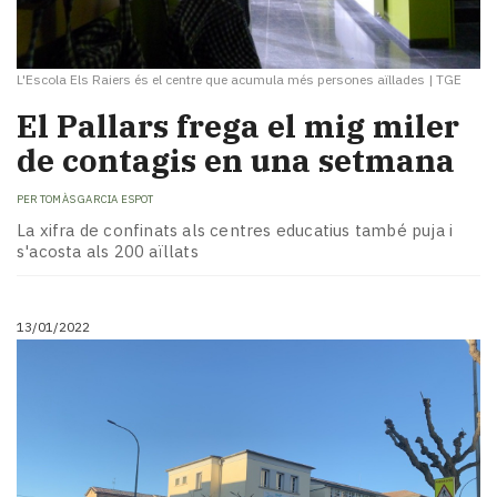
L'Escola Els Raiers és el centre que acumula més persones aïllades
|
TGE
El Pallars frega el mig miler
de contagis en una setmana
PER
TOMÀS GARCIA ESPOT
La xifra de confinats als centres educatius també puja i
s'acosta als 200 aïllats
13/01/2022