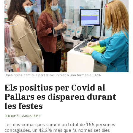
Unes noies, fent cua per fer-se un test a una farmàcia
|
ACN
Els positius per Covid al
Pallars es disparen durant
les festes
PER
TOMÀS GARCIA ESPOT
Les dos comarques sumen un total de 155 persones
contagiades, un 42,2% més que fa només set dies