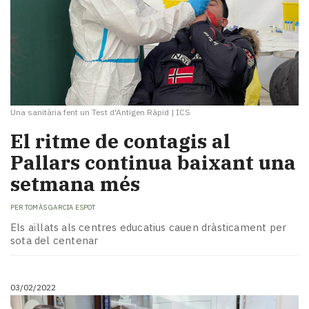
Una sanitària fent un Test d'Antigen Ràpid
|
ICS
El ritme de contagis al
Pallars continua baixant una
setmana més
PER
TOMÀS GARCIA ESPOT
Els aïllats als centres educatius cauen dràsticament per
sota del centenar
03/02/2022