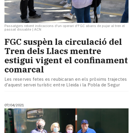
Passatgers rebent indicacions d'un operari d'FGC abans de pujar al tren el
passat dissabte
|
ACN
FGC suspèn la circulació del
Tren dels Llacs mentre
estigui vigent el confinament
comarcal
Les reserves fetes es reubicaran en els pròxims trajectes
d'aquest servei turístic entre Lleida i la Pobla de Segur
07/04/2021