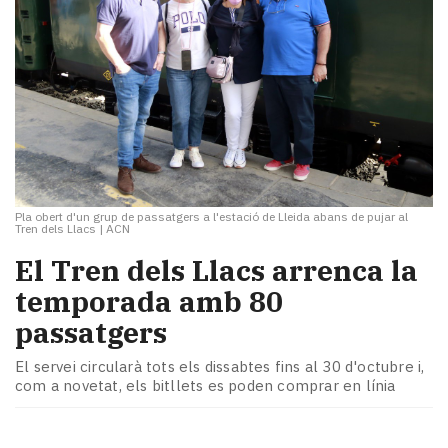
Pla obert d'un grup de passatgers a l'estació de Lleida abans de pujar al
Tren dels Llacs
|
ACN
El Tren dels Llacs arrenca la
temporada amb 80
passatgers
El servei circularà tots els dissabtes fins al 30 d'octubre i,
com a novetat, els bitllets es poden comprar en línia