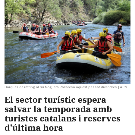
Barques de ràfting al riu Noguera Pallaresa aquest passat divendres
|
ACN
​El sector turístic espera
salvar la temporada amb
turistes catalans i reserves
d'última hora