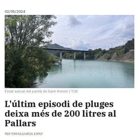
02/05/2024
Estat actual del pantà de Sant Antoni
|
TGE
L'últim episodi de pluges
deixa més de 200 litres al
Pallars
PER
TOMÀS GARCIA ESPOT