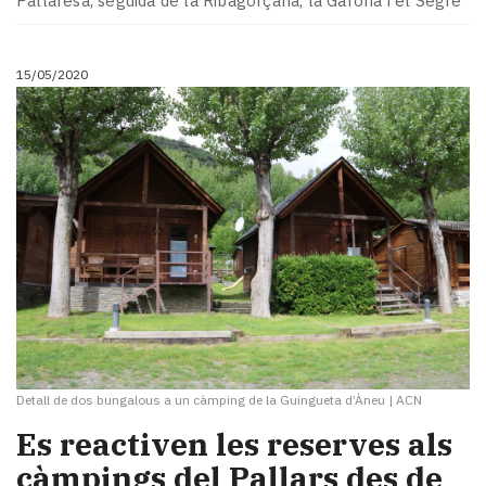
Pallaresa, seguida de la Ribagorçana, la Garona i el Segre
15/05/2020
Detall de dos bungalous a un càmping de la Guingueta d’Àneu
|
ACN
​Es reactiven les reserves als
càmpings del Pallars des de