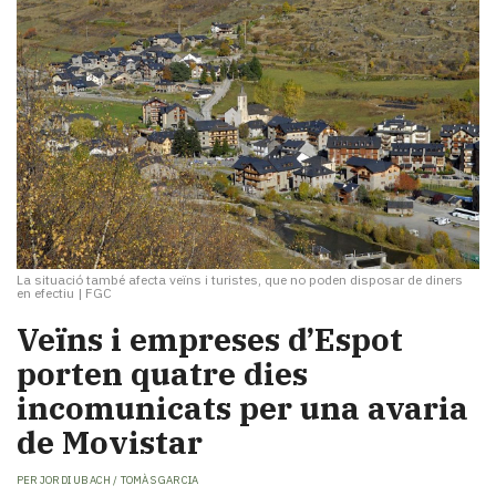
La situació també afecta veïns i turistes, que no poden disposar de diners
en efectiu
|
FGC
Veïns i empreses d’Espot
porten quatre dies
incomunicats per una avaria
de Movistar
PER
JORDI UBACH / TOMÀS GARCIA