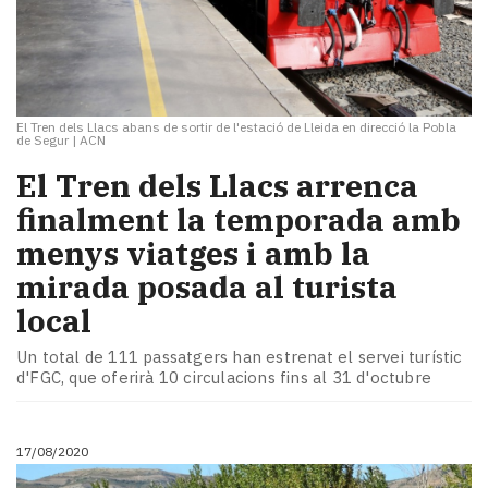
El Tren dels Llacs abans de sortir de l'estació de Lleida en direcció la Pobla
de Segur
|
ACN
El Tren dels Llacs arrenca
finalment la temporada amb
menys viatges i amb la
mirada posada al turista
local
Un total de 111 passatgers han estrenat el servei turístic
d'FGC, que oferirà 10 circulacions fins al 31 d'octubre
17/08/2020