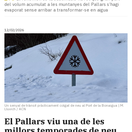
Subscriptors
del volum acumulat a les muntanyes del Pallars s’hagi
La
evaporat sense arribar a transformar-se en aigua
newsletter
del
Pallars
12/02/2026
Contingut
patrocinat
Lo
més
llegit...
Editorial
Un senyal de trànsit pràcticament colgat de neu al Port de la Bonaigua
|
M.
Lluvich / ACN
El Pallars viu una de les
millors temporades de neu