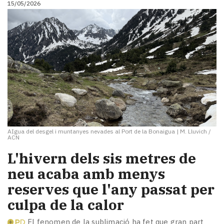
15/05/2026
i
turisme
Cultura
Esports
Mai
tant!
TV
i
mitjans
El
temps
AIgua del desgel i muntanyes nevades al Port de la Bonaigua
|
M. Lluvich /
Reportatges
ACN
Entrevistes
L'hivern dels sis metres de
Enquestes
A
neu acaba amb menys
escena!
reserves que l'any passat per
Dis
culpa de la calor
la
teva!
El fenomen de la sublimació ha fet que gran part