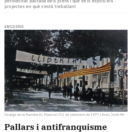
periodicitat pactada dels plens i que se’ls exposi els
Subscriptors
projectes en què s’està treballant
La
newsletter
del
18/12/2021
Pallars
Contingut
patrocinat
Lo
més
llegit...
Editorial
Imatge de la Rambla Dr. Pearson l'11 de setembre de 1977
|
Arxiu Jordi Mir
Pallars i antifranquisme