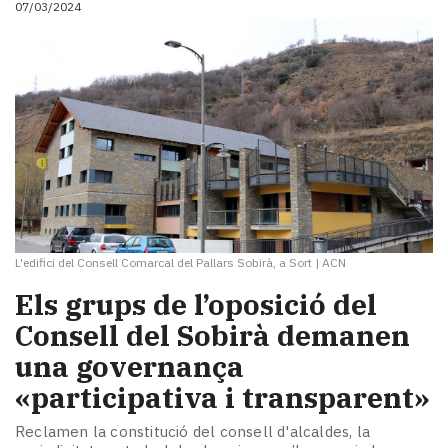
07/03/2024
i
turisme
Cultura
Esports
Mai
tant!
TV
i
mitjans
El
temps
L'edifici del Consell Comarcal del Pallars Sobirà, a Sort
|
ACN
Reportatges
Entrevistes
Els grups de l’oposició del
Enquestes
Consell del Sobirà demanen
A
una governança
escena!
Dis
«participativa i transparent»
la
teva!
Reclamen la constitució del consell d'alcaldes, la