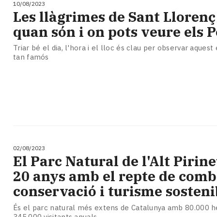
10/08/2023
Les llàgrimes de Sant Llorenç
quan són i on pots veure els 
Triar bé el dia, l'hora i el lloc és clau per observar aques
tan famós
02/08/2023
​El Parc Natural de l'Alt Pirin
20 anys amb el repte de comb
conservació i turisme sosteni
És el parc natural més extens de Catalunya amb 80.000 h
345.000 visitants anuals