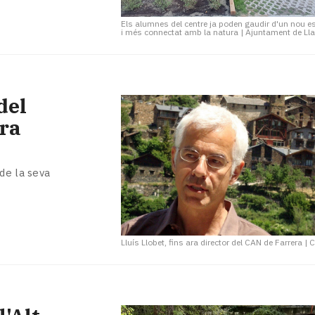
Els alumnes del centre ja poden gaudir d'un nou e
i més connectat amb la natura
|
Ajuntament de Lla
del
era
de la seva
Lluís Llobet, fins ara director del CAN de Farrera
|
C