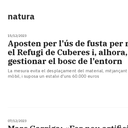
i
turisme
natura
Cultura
Esports
Mai
15/12/2023
tant!
Aposten per l'ús de fusta per
TV
el Refugi de Cuberes i, alhora,
i
mitjans
gestionar el bosc de l'entorn
El
temps
La mesura evita el desplaçament del material, mitjançant
mòbil, i suposa un estalvi d'uns 60.000 euros
Reportatges
Entrevistes
Enquestes
A
escena!
Dis
la
07/12/2023
teva!