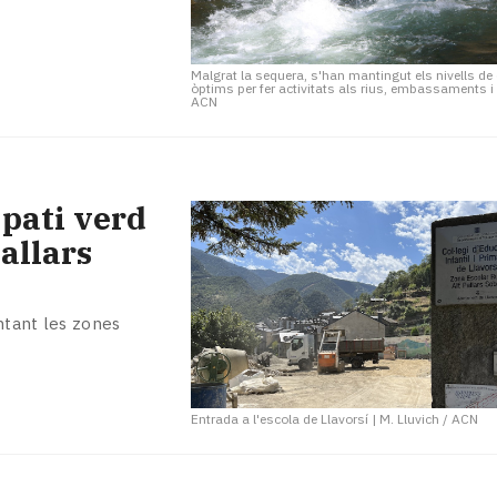
Malgrat la sequera, s'han mantingut els nivells de
òptims per fer activitats als rius, embassaments 
ACN
 pati verd
Pallars
entant les zones
Entrada a l'escola de Llavorsí
|
M. Lluvich / ACN