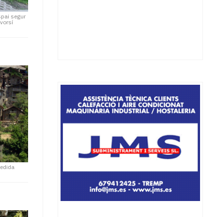
spai segur
vorsí
edida