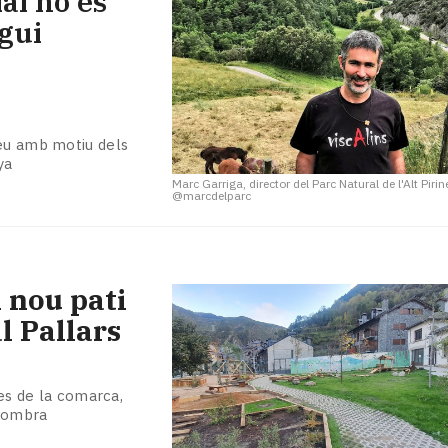
al no és
gui
neu amb motiu dels
ya
Marc Garriga, director del Parc Natural de l'Alt Piri
@marcdelparc
l nou pati
l Pallars
res de la comarca,
d'ombra