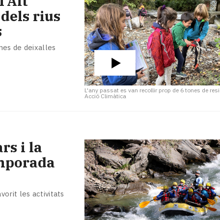
l'Alt
 dels rius
s
nes de deixalles
L'any passat es van recollir prop de 6 tones de res
Acció Climàtica
rs i la
emporada
orit les activitats