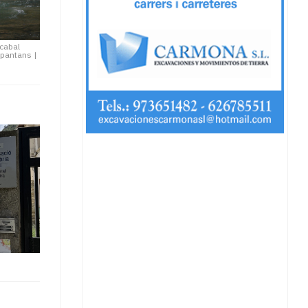
 cabal
i pantans
|