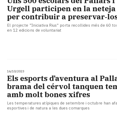
Uns 500 escolars del Pallars i 
Urgell participen en la neteja
per contribuir a preservar‑lo
El projecte "Iniciativa Rius" porta recollides més de 60 to
en 12 edicions de voluntariat
16/10/2023
Els esports d’aventura al Palla
brama del cérvol tanquen t
amb molt bones xifres
Les temperatures atípiques de setembre i octubre han afav
esportives i de natura a les dues comarques