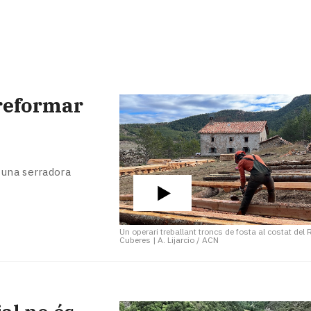
 reformar
 una serradora
Un operari treballant troncs de fosta al costat del 
Cuberes
|
A. Lijarcio / ACN