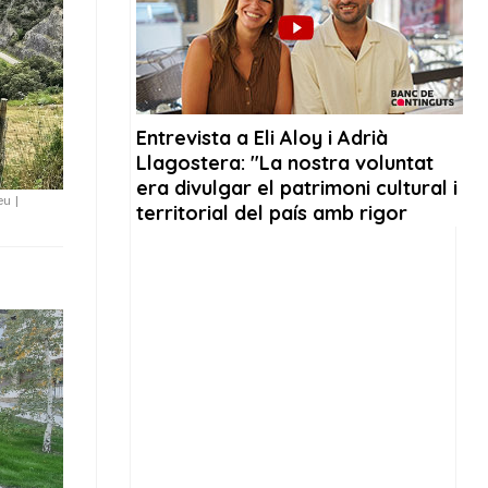
neu
|