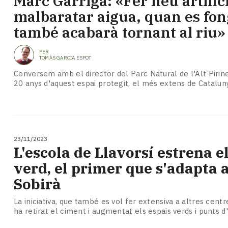
Marc Garriga: «Fer neu artifici
Subscriptors
malbaratar aigua, quan es fon
La
newsletter
també acabarà tornant al riu»
del
Pallars
PER
TOMÀS GARCIA ESPOT
Contingut
patrocinat
Conversem amb el director del Parc Natural de l'Alt Piri
20 anys d'aquest espai protegit, el més extens de Catalun
Lo
més
llegit...
Editorial
23/11/2023
L'escola de Llavorsí estrena e
verd, el primer que s'adapta a
Sobirà
La iniciativa, que també es vol fer extensiva a altres cent
ha retirat el ciment i augmentat els espais verds i punts 