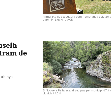
Primer pla de l'escultura commemorativa dels 20 
parc
|
M. Lluvich / ACN
onselh
 tram de
a
talunya i
El Noguera Pallaresa al seu pas pel municipi d'Alt
Lluvich / ACN