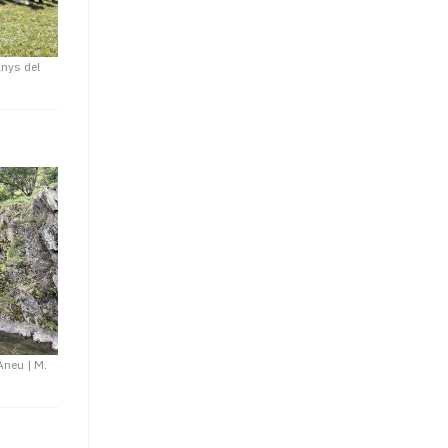
anys del
 Àneu
|
M.