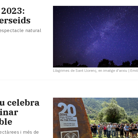
 2023:
Perseids
t espectacle natural
Llàgrimes de Sant Llorenç, en imatge d'arxiu
|
Emil
eu celebra
inar
ble
ectàrees i més de