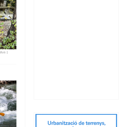
idus
|