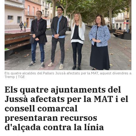
Els quatre alcaldes del Pallars Jussà afectats per la MAT, aquest divendres a
Tremp
|
TGE
Els quatre ajuntaments del
Jussà afectats per la MAT i el
consell comarcal
presentaran recursos
d'alçada contra la línia