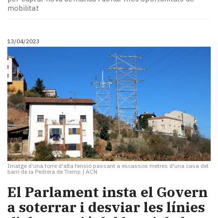
mobilitat
13/04/2023
Imatge d’una torre d'alta tensió passant a escassos metres d'una casa del
barri de la Pedrera de Tremp
|
ACN
El Parlament insta el Govern
a soterrar i desviar les línies