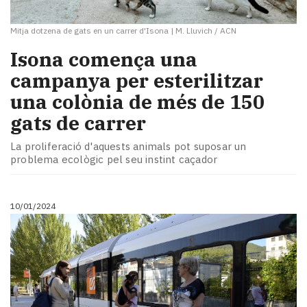
Mitja dotzena de gats en un carrer d'Isona
|
M. Lluvich / ACN
Isona comença una
campanya per esterilitzar
una colònia de més de 150
gats de carrer
La proliferació d'aquests animals pot suposar un
problema ecològic pel seu instint caçador
10/01/2024