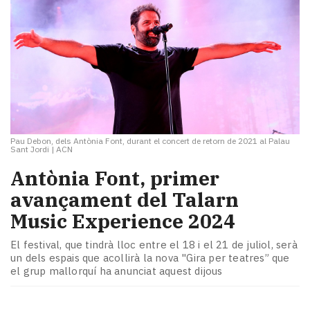
Pau Debon, dels Antònia Font, durant el concert de retorn de 2021 al Palau
Sant Jordi
|
ACN
Antònia Font, primer
avançament del Talarn
Music Experience 2024
El festival, que tindrà lloc entre el 18 i el 21 de juliol, serà
un dels espais que acollirà la nova "Gira per teatres” que
el grup mallorquí ha anunciat aquest dijous