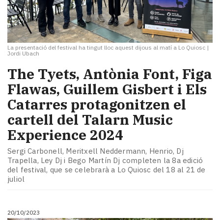
La presentació del festival ha tingut lloc aquest dijous al matí a Lo Quiosc
|
Jordi Ubach
The Tyets, Antònia Font, Figa
Flawas, Guillem Gisbert i Els
Catarres protagonitzen el
cartell del Talarn Music
Experience 2024
Sergi Carbonell, Meritxell Neddermann, Henrio, Dj
Trapella, Ley Dj i Bego Martín Dj completen la 8a edició
del festival, que se celebrarà a Lo Quiosc del 18 al 21 de
juliol
20/10/2023