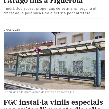
l'Aragó fins a Figuerola
Tindrà lloc aquest proper cap de setmana i seguirà el
traçat de la polèmica línia elèctrica per carretera
07/03/2024
El nou vinil a la marquesina de l'estació de Tremp
|
FGC
​FGC instal·la vinils especials