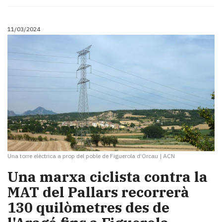
Subscriptors
La
newsletter
11/03/2024
del
Pallars
Contingut
patrocinat
Lo
més
llegit...
Editorial
Una torre elèctrica a prop del poble de Figuerola d’Orcau
|
ACN
Una marxa ciclista contra la
MAT del Pallars recorrerà
130 quilòmetres des de