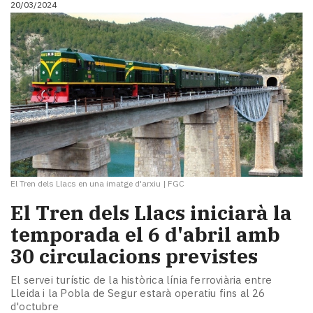
20/03/2024
i
turisme
Cultura
Esports
Mai
tant!
TV
i
mitjans
El
temps
El Tren dels Llacs en una imatge d'arxiu
|
FGC
Reportatges
Entrevistes
El Tren dels Llacs iniciarà la
Enquestes
temporada el 6 d'abril amb
A
30 circulacions previstes
escena!
Dis
El servei turístic de la històrica línia ferroviària entre
la
Lleida i la Pobla de Segur estarà operatiu fins al 26
teva!
d'octubre