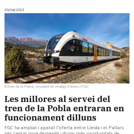
20/04/2023
El tren de la Pobla, circulant en imatge d'arxiu
|
FGC
Les millores al servei del
tren de la Pobla entraran en
funcionament dilluns
FGC ha ampliat i ajustat l'oferta entre Lleida i el Pallars
per captar nova demanda i donar més oportunitats de