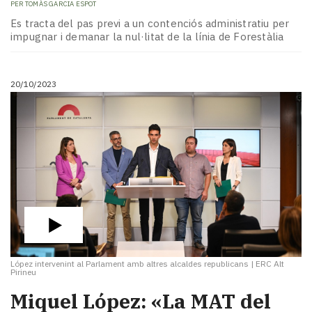
PER
TOMÀS GARCIA ESPOT
Es tracta del pas previ a un contenciós administratiu per
impugnar i demanar la nul·litat de la línia de Forestàlia
20/10/2023
López intervenint al Parlament amb altres alcaldes republicans
|
ERC Alt
Pirineu
Miquel López: «La MAT del