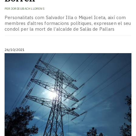
PER
JORDI UBACH LLORENS
Personalitats com Salvador Illa o Miquel Iceta, així com
membres d’altres formacions polítiques, expressen el seu
condol per la mort de l’alcalde de Salàs de Pallars
26/10/2021