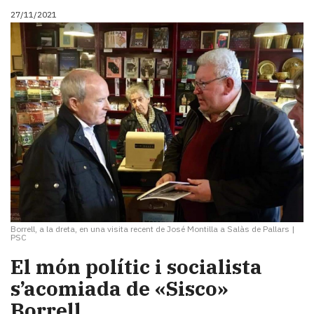
27/11/2021
Borrell, a la dreta, en una visita recent de José Montilla a Salàs de Pallars
|
PSC
El món polític i socialista
s’acomiada de «Sisco»
Borrell