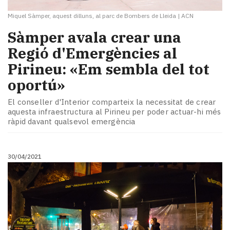
Miquel Sàmper, aquest dilluns, al parc de Bombers de Lleida
|
ACN
Sàmper avala crear una
Regió d'Emergències al
Pirineu: «Em sembla del tot
oportú»​
El conseller d'Interior comparteix la necessitat de crear
aquesta infraestructura al Pirineu per poder actuar-hi més
ràpid davant qualsevol emergència
30/04/2021