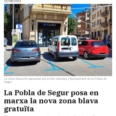
23/08/2022
La zona blava té capacitat per a tres vehicles
|
Ajuntament de la Pobla de
Segur
La Pobla de Segur posa en
marxa la nova zona blava
gratuïta