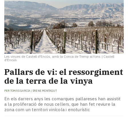
Les vinyes de Castell d'Encús, amb la Conca de Tremp al fons
|
Castell
d'Encús
Pallars de vi: el ressorgiment
de la terra de la vinya
PER
TOMÀS GARCIA / IRENE MONTAGUT
En els darrers anys les comarques pallareses han assistit
a la proliferació de nous cellers, que han fet reviure la
zona com un territori vinícola i enoturístic