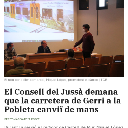
El nou conseller comarcal, Miquel López, prometent el càrrec
|
TGE
El Consell del Jussà demana
que la carretera de Gerri a la
Pobleta canviï de mans
PER
TOMÀS GARCIA ESPOT
Durant la sessió el regidor de Castell de Mur, Miquel López