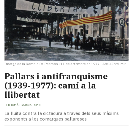
Imatge de la Rambla Dr. Pearson l'11 de setembre de 1977
|
Arxiu Jordi Mir
Pallars i antifranquisme
(1939‑1977): camí a la
llibertat
PER
TOMÀS GARCIA ESPOT
La lluita contra la dictadura a través dels seus màxims
exponents a les comarques pallareses