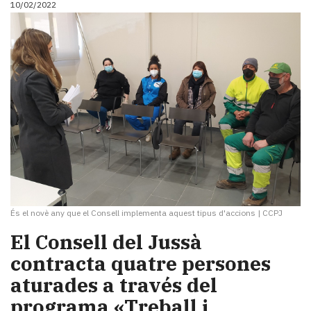
10/02/2022
i
turisme
Cultura
Esports
Mai
tant!
TV
i
mitjans
El
temps
Reportatges
Entrevistes
És el novè any que el Consell implementa aquest tipus d'accions
|
CCPJ
Enquestes
A
El Consell del Jussà
escena!
contracta quatre persones
Dis
aturades a través del
la
teva!
programa «Treball i