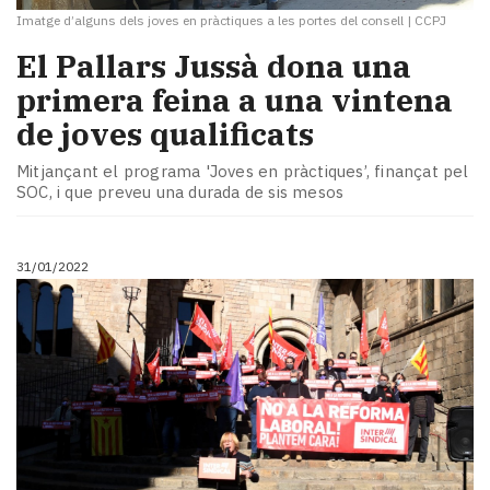
Imatge d’alguns dels joves en pràctiques a les portes del consell
|
CCPJ
​El Pallars Jussà dona una
primera feina a una vintena
de joves qualificats
Mitjançant el programa 'Joves en pràctiques’, finançat pel
SOC, i que preveu una durada de sis mesos
31/01/2022