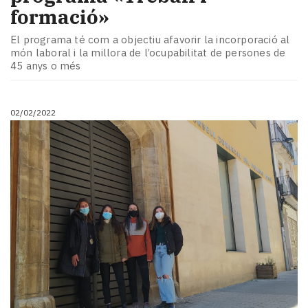
Subscriptors
formació»
La
newsletter
El programa té com a objectiu afavorir la incorporació al
del
món laboral i la millora de l’ocupabilitat de persones de
Pallars
45 anys o més
Contingut
patrocinat
Lo
02/02/2022
més
llegit...
Editorial