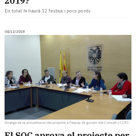
2019?
En total hi haurà 12 festius i pocs ponts
04/12/2018
Imatge de la presentació del projecte a l'equip de govern del Consell
|
CCPJ
El SOC aprova el projecte per