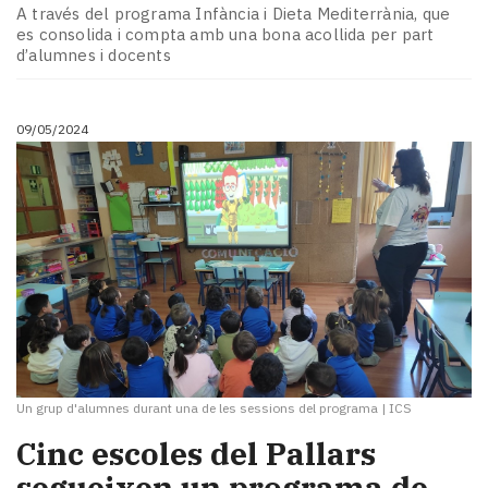
Subscriptors
A través del programa Infància i Dieta Mediterrània, que
La
es consolida i compta amb una bona acollida per part
newsletter
d’alumnes i docents
del
Pallars
Contingut
09/05/2024
patrocinat
Lo
més
llegit...
Editorial
Un grup d'alumnes durant una de les sessions del programa
|
ICS
Cinc escoles del Pallars
segueixen un programa de