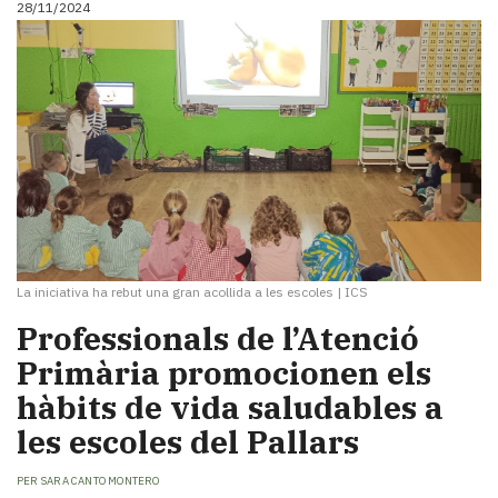
28/11/2024
i
turisme
Cultura
Esports
Mai
tant!
TV
i
mitjans
El
temps
La iniciativa ha rebut una gran acollida a les escoles
|
ICS
Reportatges
Entrevistes
Professionals de l’Atenció
Enquestes
Primària promocionen els
A
hàbits de vida saludables a
escena!
Dis
les escoles del Pallars
la
teva!
PER
SARA CANTO MONTERO