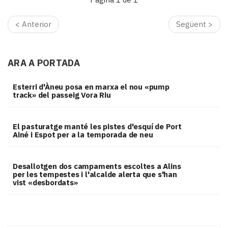
< Anterior
Següent >
ARA A PORTADA
Esterri d'Àneu posa en marxa el nou «pump
track» del passeig Vora Riu
El pasturatge manté les pistes d'esquí de Port
Ainé i Espot per a la temporada de neu
​Desallotgen dos campaments escoltes a Alins
per les tempestes i l'alcalde alerta que s'han
vist «desbordats»