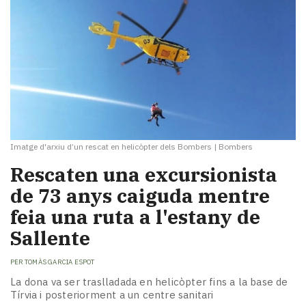
Imatge d'arxiu d’un rescat en helicòpter dels Bombers
|
Bombers
Rescaten una excursionista
de 73 anys caiguda mentre
feia una ruta a l'estany de
Sallente
PER
TOMÀS GARCIA ESPOT
La dona va ser traslladada en helicòpter fins a la base de
Tírvia i posteriorment a un centre sanitari