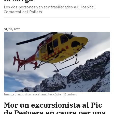
Les dos persones van ser traslladades a l'Hospital
Comarcal del Pallars
01/05/2023
Imatge d'arxiu d'un rescat amb helicòpter
|
Bombers
​Mor un excursionista al Pic
de Peguera en caure per una