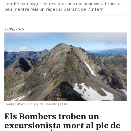
Subscriptors
També han hagut de rescatar una excursionista ferida al
La
peu mentre feia un ràpel al Barranc de l'Infern
newsletter
del
Pallars
27/06/2026
Contingut
patrocinat
Lo
més
llegit...
Editorial
Imatge d'arxiu del pic de Baborte
|
FEEC
​Els Bombers troben un
excursionista mort al pic de