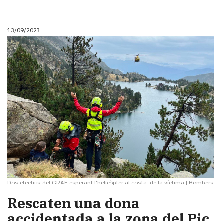
13/09/2023
Dos efectius del GRAE esperant l'helicòpter al costat de la víctima
|
Bombers
Rescaten una dona
accidentada a la zona del Pic