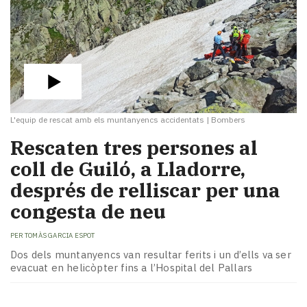
L'equip de rescat amb els muntanyencs accidentats
|
Bombers
Rescaten tres persones al
coll de Guiló, a Lladorre,
després de relliscar per una
congesta de neu
PER
TOMÀS GARCIA ESPOT
Dos dels muntanyencs van resultar ferits i un d’ells va ser
evacuat en helicòpter fins a l’Hospital del Pallars