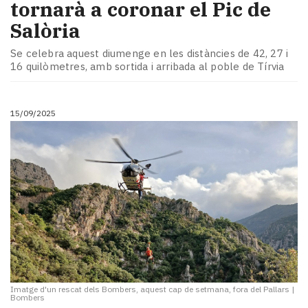
tornarà a coronar el Pic de
Salòria
Se celebra aquest diumenge en les distàncies de 42, 27 i
16 quilòmetres, amb sortida i arribada al poble de Tírvia
15/09/2025
Imatge d'un rescat dels Bombers, aquest cap de setmana, fora del Pallars
|
Bombers