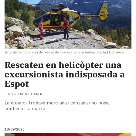
Imatge de l'operatiu de rescat de l'excursionista indisposada
|
Bombers
Rescaten en helicòpter una
excursionista indisposada a
Espot
PER
JORDI UBACH LLORENS
La dona es trobava marejada i cansada i no podia
continuar la marxa
18/09/2023