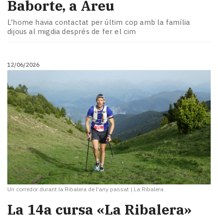
Baborte, a Àreu
L'home havia contactat per últim cop amb la família
dijous al migdia després de fer el cim
12/06/2026
Un corredor durant la Ribalera de l'any passat
|
La Ribalera
La 14a cursa «La Ribalera»