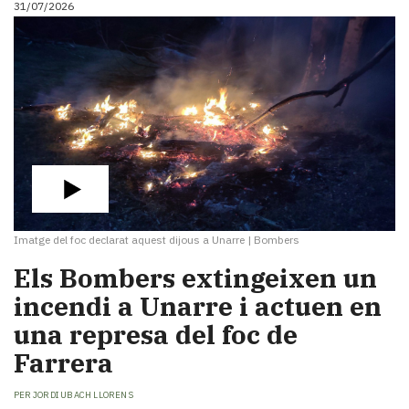
31/07/2026
i
turisme
Cultura
Esports
Mai
tant!
TV
i
mitjans
El
temps
Imatge del foc declarat aquest dijous a Unarre
|
Bombers
Reportatges
Entrevistes
​Els Bombers extingeixen un
Enquestes
incendi a Unarre i actuen en
A
una represa del foc de
escena!
Dis
Farrera
la
teva!
PER
JORDI UBACH LLORENS