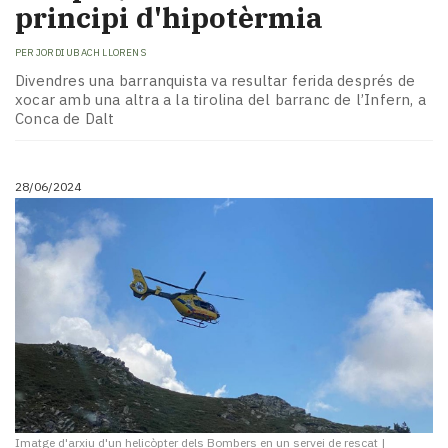
principi d'hipotèrmia
PER
JORDI UBACH LLORENS
Divendres una barranquista va resultar ferida després de
xocar amb una altra a la tirolina del barranc de l’Infern, a
Conca de Dalt
28/06/2024
Imatge d'arxiu d'un helicòpter dels Bombers en un servei de rescat
|