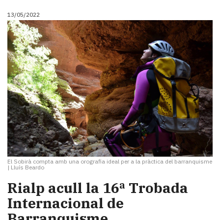
13/05/2022
El Sobirà compta amb una orografia ideal per a la pràctica del barranquisme
|
Lluís Beardo
Rialp acull la 16ª Trobada
Internacional de
Barranquisme