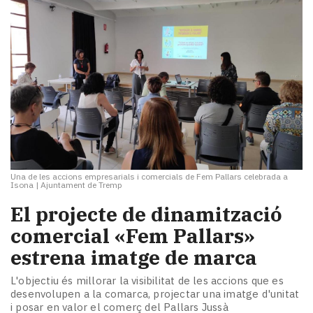
Una de les accions empresarials i comercials de Fem Pallars celebrada a
Isona
|
Ajuntament de Tremp
El projecte de dinamització
comercial «Fem Pallars»
estrena imatge de marca
L'objectiu és millorar la visibilitat de les accions que es
desenvolupen a la comarca, projectar una imatge d'unitat
i posar en valor el comerç del Pallars Jussà