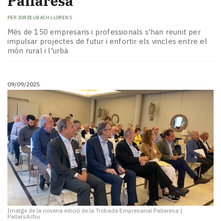
Pallaresa
PER
JORDI UBACH LLORENS
Més de 150 empresaris i professionals s'han reunit per
impulsar projectes de futur i enfortir els vincles entre el
món rural i l'urbà
09/09/2025
Imatge de la novena edició de la Trobada Empresarial Pallaresa
|
PallarsActiu