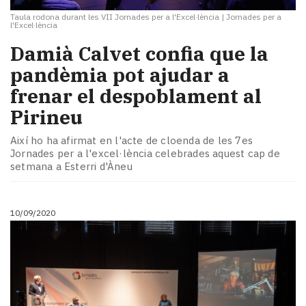
Taula rodona durant les VII Jornades per a l'Excel·lència
|
Jornades per a
l'Excel·lència
Damià Calvet confia que la
pandèmia pot ajudar a
frenar el despoblament al
Pirineu
Així ho ha afirmat en l'acte de cloenda de les 7es
Jornades per a l'excel·lència celebrades aquest cap de
setmana a Esterri d'Àneu
10/09/2020