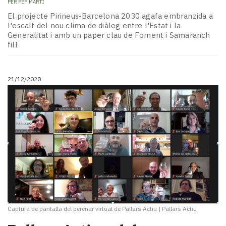
PER
PEP MARTÍ
El projecte Pirineus-Barcelona 2030 agafa embranzida a
l'escalf del nou clima de diàleg entre l'Estat i la
Generalitat i amb un paper clau de Foment i Samaranch
fill
21/12/2020
Captura de pantalla del berenar virtual de Pallars Actiu
|
Pallars Actiu