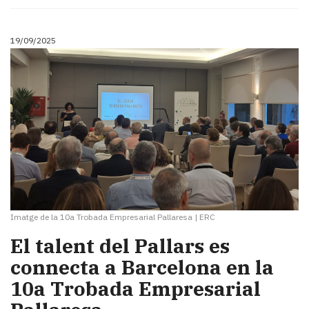
Subscriptors
La
newsletter
19/09/2025
del
Pallars
Contingut
patrocinat
Lo
més
llegit...
Editorial
Imatge de la 10a Trobada Empresarial Pallaresa
|
ERC
El talent del Pallars es
connecta a Barcelona en la
10a Trobada Empresarial