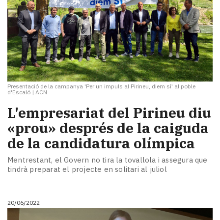
Presentació de la campanya 'Per un impuls al Pirineu, diem sí' al poble
d'Escaló
|
ACN
L'empresariat del Pirineu diu
«prou» després de la caiguda
de la candidatura olímpica
Mentrestant, el Govern no tira la tovallola i assegura que
tindrà preparat el projecte en solitari al juliol
20/06/2022