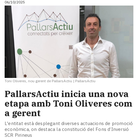
06/10/2025
i
turisme
Cultura
Esports
Mai
tant!
TV
i
mitjans
El
temps
Toni Oliveres, nou gerent de PallarsActiu
|
PallarsActiu
Reportatges
Entrevistes
PallarsActiu inicia una nova
Enquestes
etapa amb Toni Oliveres com
A
a gerent
escena!
Dis
L'entitat està desplegant diverses actuacions de promoció
la
econòmica, on destaca la constitució del Fons d’Inversió
teva!
SCR Pirineus