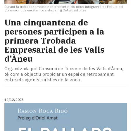
Durant la trobada també s'han presentat els nous integrants de l'equip del
Consorci, que enceta nova etapa
|
@CrAiguestortes
Una cinquantena de
persones participen a la
primera Trobada
Empresarial de les Valls
d'Àneu
Organitzada pel Consorci de Turisme de les Valls d'Àneu,
té com a objectiu propiciar un espai de retrobament
entre els agents turístics de la zona
12/12/2023