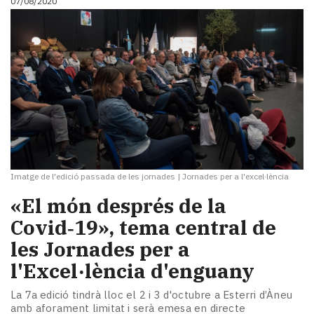
07/08/2020
Imatge de l'edició passada de les jornades
|
Jornades per a l'excel·lència
«El món després de la
Covid‑19», tema central de
les Jornades per a
l'Excel·lència d'enguany
La 7a edició tindrà lloc el 2 i 3 d'octubre a Esterri d’Àneu
amb aforament limitat i serà emesa en directe