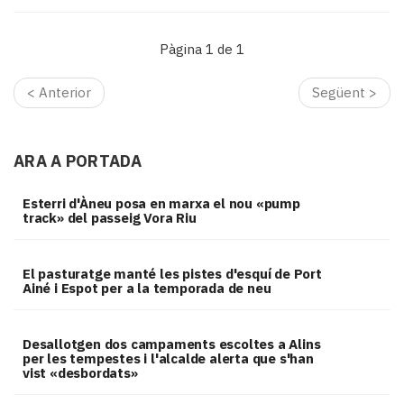
Pàgina 1 de 1
< Anterior
Següent >
ARA A PORTADA
Esterri d'Àneu posa en marxa el nou «pump
track» del passeig Vora Riu
El pasturatge manté les pistes d'esquí de Port
Ainé i Espot per a la temporada de neu
​Desallotgen dos campaments escoltes a Alins
per les tempestes i l'alcalde alerta que s'han
vist «desbordats»