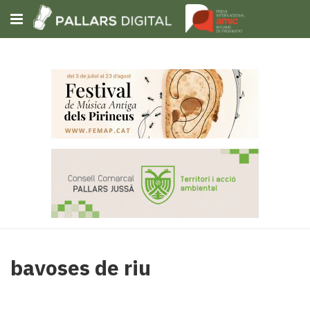
Subscriu-t'hi
Cerca
Portada
Opinió
Fem-
ho
fàcil
Successos
Societat
Política
bavoses de riu
i
municipis
Economia