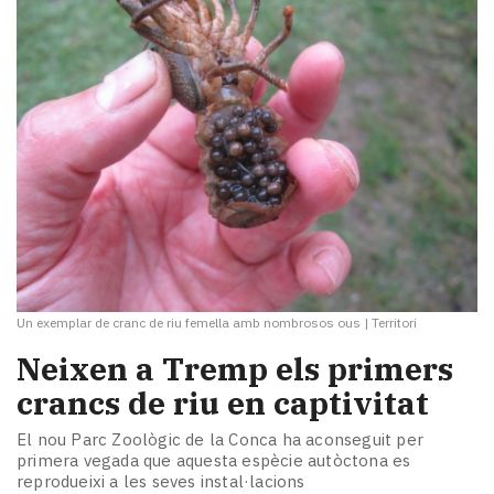
Un exemplar de cranc de riu femella amb nombrosos ous
|
Territori
​Neixen a Tremp els primers
crancs de riu en captivitat
El nou Parc Zoològic de la Conca ha aconseguit per
primera vegada que aquesta espècie autòctona es
reprodueixi a les seves instal·lacions