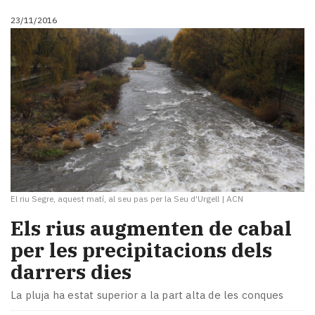
23/11/2016
El riu Segre, aquest matí, al seu pas per la Seu d'Urgell
|
ACN
​Els rius augmenten de cabal
per les precipitacions dels
darrers dies
La pluja ha estat superior a la part alta de les conques