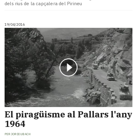
dels rius de la capçalera del Pirineu
19/04/2016
El piragüisme al Pallars l'any
1964
PER
JORDI UBACH