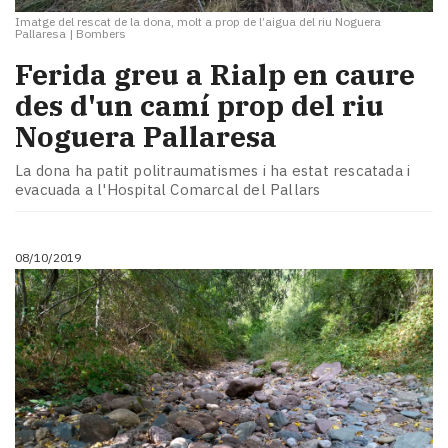
Imatge del rescat de la dona, molt a prop de l’aigua del riu Noguera
Pallaresa
|
Bombers
​Ferida greu a Rialp en caure
des d'un camí prop del riu
Noguera Pallaresa
La dona ha patit politraumatismes i ha estat rescatada i
evacuada a l'Hospital Comarcal del Pallars
08/10/2019