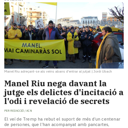
Manel Riu adreçant-se als veïns abans d'entrar al jutjat
|
Jordi Ubach
Manel Riu nega davant la
jutge els delictes d'incitació a
l'odi i revelació de secrets
PER
REDACCIÓ / ACN
El veí de Tremp ha rebut el suport de més d’un centenar
de persones, que l’han acompanyat amb pancartes,