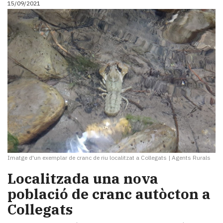
15/09/2021
i
turisme
Cultura
Esports
Mai
tant!
TV
i
mitjans
El
temps
Reportatges
Entrevistes
Enquestes
Imatge d'un exemplar de cranc de riu localitzat a Collegats
|
Agents Rurals
A
Localitzada una nova
escena!
població de cranc autòcton a
Dis
la
Collegats
teva!