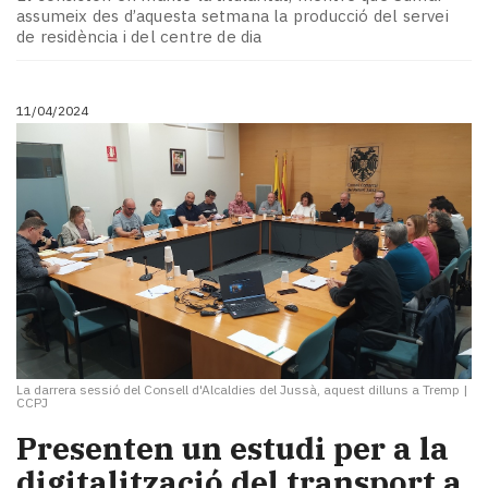
Subscriptors
assumeix des d’aquesta setmana la producció del servei
La
de residència i del centre de dia
newsletter
del
Pallars
11/04/2024
Contingut
patrocinat
Lo
més
llegit...
Editorial
La darrera sessió del Consell d'Alcaldies del Jussà, aquest dilluns a Tremp
|
CCPJ
Presenten un estudi per a la
digitalització del transport a