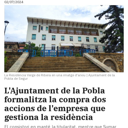
02/07/2024
i
turisme
Cultura
Esports
Mai
tant!
TV
i
mitjans
El
temps
La Residència Verge de Ribera en una imatge d'arxiu
|
Ajuntament de la
Reportatges
Pobla de Segur
Entrevistes
L'Ajuntament de la Pobla
Enquestes
A
formalitza la compra dos
escena!
accions de l'empresa que
Dis
gestiona la residència
la
teva!
El consistori en manté la titularitat, mentre que Sumar