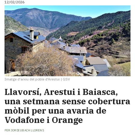
12/02/2026
i
turisme
Cultura
Esports
Mai
tant!
TV
i
mitjans
El
temps
Imatge d'arxiu del poble d'Arestui
|
GSV
Reportatges
Entrevistes
Llavorsí, Arestui i Baiasca,
Enquestes
una setmana sense cobertura
A
mòbil per una avaria de
escena!
Dis
Vodafone i Orange
la
teva!
PER
JORDI UBACH LLORENS