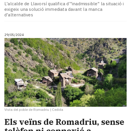
Subscriptors
L'alcalde de Llavorsí qualifica d’"inadmissible" la situació i
La
exigeix una solució immediata davant la manca
newsletter
d'alternatives
del
Pallars
Contingut
29/05/2024
patrocinat
Lo
més
llegit...
Editorial
Vista del poble de Romadriu
|
Cedida
Els veïns de Romadriu, sense
telèfon ni connexió a