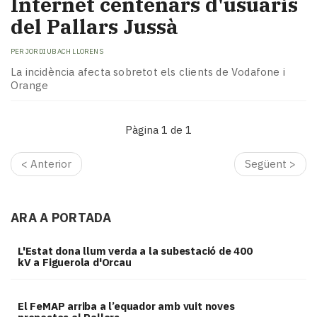
Internet centenars d'usuaris
del Pallars Jussà
PER
JORDI UBACH LLORENS
La incidència afecta sobretot els clients de Vodafone i
Orange
Pàgina 1 de 1
< Anterior
Següent >
ARA A PORTADA
L'Estat dona llum verda a la subestació de 400
kV a Figuerola d'Orcau
El FeMAP arriba a l’equador amb vuit noves