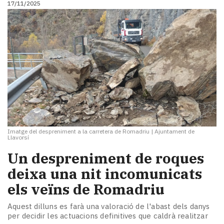
17/11/2025
i
turisme
Cultura
Esports
Mai
tant!
TV
i
mitjans
El
temps
Imatge del despreniment a la carretera de Romadriu
|
Ajuntament de
Reportatges
Llavorsí
Entrevistes
Un despreniment de roques
Enquestes
A
deixa una nit incomunicats
escena!
els veïns de Romadriu
Dis
la
Aquest dilluns es farà una valoració de l'abast dels danys
teva!
per decidir les actuacions definitives que caldrà realitzar