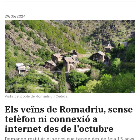
Subscriptors
La
newsletter
29/05/2024
del
Pallars
Contingut
patrocinat
Lo
més
llegit...
Editorial
Vista del poble de Romadriu
|
Cedida
Els veïns de Romadriu, sense
telèfon ni connexió a
internet des de l'octubre
Demanen restituir el servei que tenien des de feia 15 anys