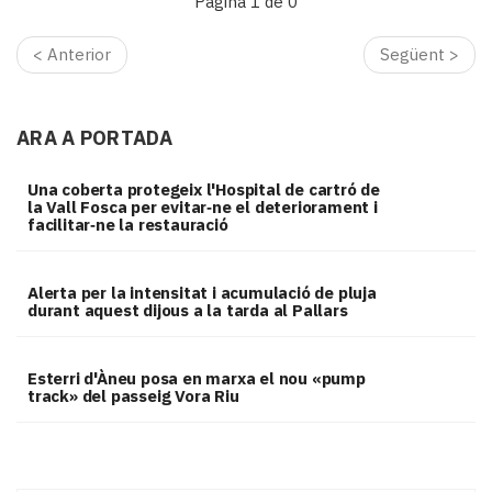
Pàgina 1 de 0
i
turisme
< Anterior
Següent >
Cultura
Esports
Mai
ARA A PORTADA
tant!
TV
Una coberta protegeix l'Hospital de cartró de
i
la Vall Fosca per evitar‑ne el deteriorament i
mitjans
facilitar‑ne la restauració
El
temps
Alerta per la intensitat i acumulació de pluja
Reportatges
durant aquest dijous a la tarda al Pallars
Entrevistes
Enquestes
A
Esterri d'Àneu posa en marxa el nou «pump
escena!
track» del passeig Vora Riu
Dis
la
teva!