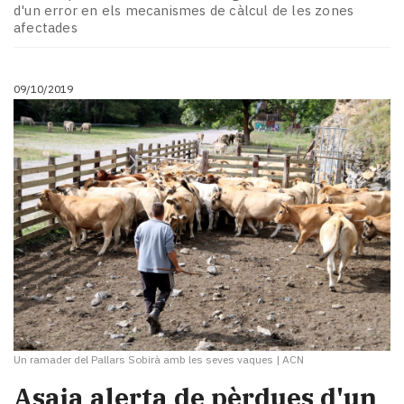
d'un error en els mecanismes de càlcul de les zones
afectades
09/10/2019
Un ramader del Pallars Sobirà amb les seves vaques
|
ACN
Asaja alerta de pèrdues d'un