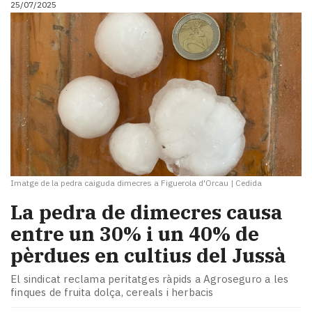
25/07/2025
i
turisme
Cultura
Esports
Mai
tant!
TV
i
mitjans
El
temps
Imatge de la pedra caiguda dimecres a Figuerola d'Orcau
|
Cedida
Reportatges
Entrevistes
​La pedra de dimecres causa
Enquestes
entre un 30% i un 40% de
A
pèrdues en cultius del Jussà
escena!
Dis
El sindicat reclama peritatges ràpids a Agroseguro a les
la
finques de fruita dolça, cereals i herbacis
teva!