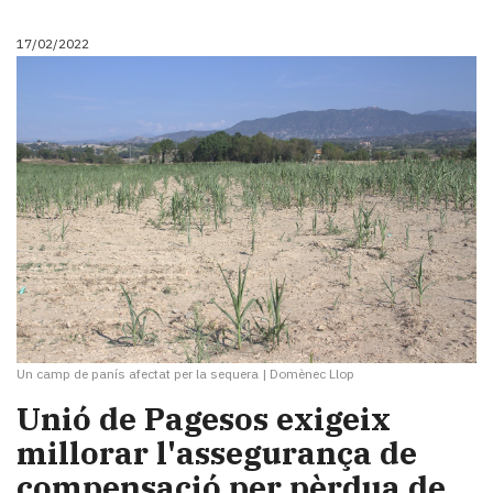
Subscriptors
La
17/02/2022
newsletter
del
Pallars
Contingut
patrocinat
Lo
més
llegit...
Editorial
Un camp de panís afectat per la sequera
|
Domènec Llop
Unió de Pagesos exigeix
millorar l'assegurança de
compensació per pèrdua de