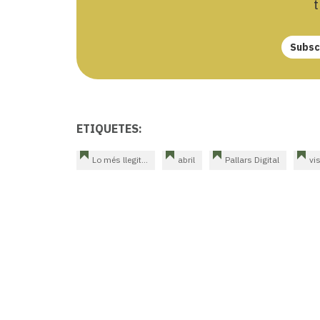
t
Subscr
ETIQUETES:
Lo més llegit...
abril
Pallars Digital
vi