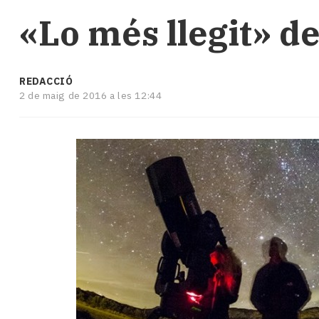
i
«Lo més llegit» de
turisme
Cultura
Esports
Mai
REDACCIÓ
tant!
2 de maig de 2016 a les 12:44
TV
i
mitjans
El
temps
Reportatges
Entrevistes
Enquestes
A
escena!
Dis
la
teva!