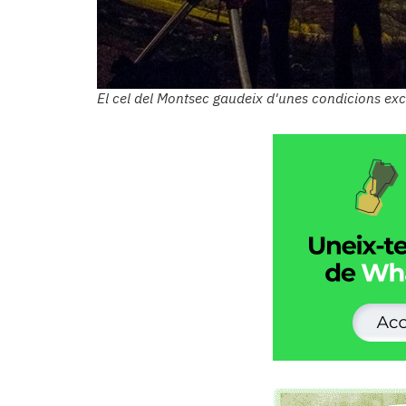
Subscriptors
La
newsletter
del
Pallars
El cel del Montsec gaudeix d'unes condicions exce
Contingut
patrocinat
Lo
més
llegit...
Editorial