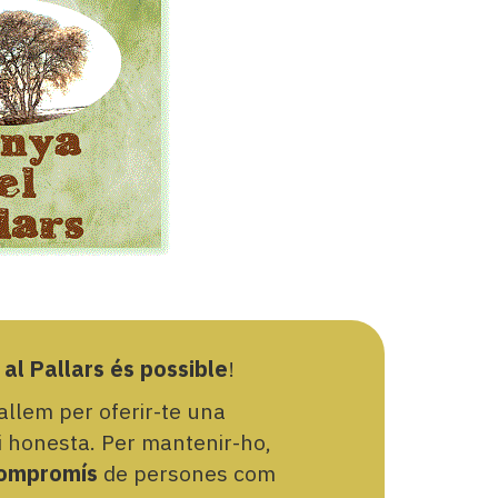
 al Pallars és possible
!
llem per oferir-te una
 i honesta. Per mantenir-ho,
ompromís
de persones com