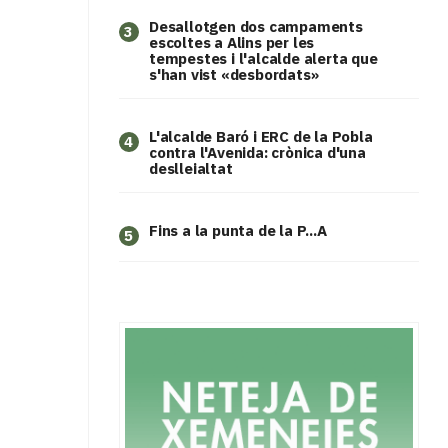
​Desallotgen dos campaments
3
escoltes a Alins per les
tempestes i l'alcalde alerta que
s'han vist «desbordats»
L'alcalde Baró i ERC de la Pobla
4
contra l'Avenida: crònica d'una
deslleialtat
Fins a la punta de la P...A
5