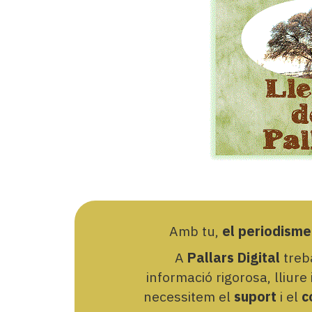
Amb tu,
el periodisme
A
Pallars Digital
treba
informació rigorosa, lliure
necessitem el
suport
i el
c