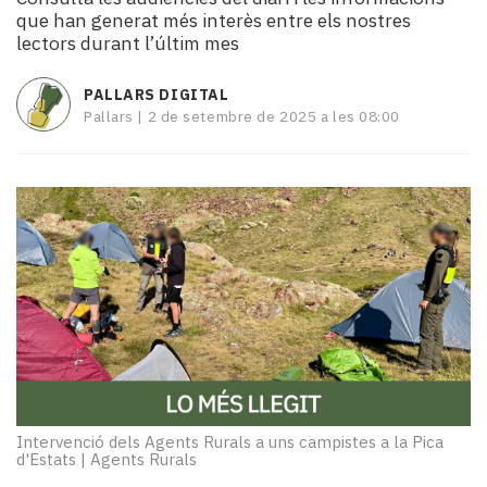
i
que han generat més interès entre els nostres
turisme
lectors durant l’últim mes
Cultura
Esports
PALLARS DIGITAL
Mai
Pallars |
2 de setembre de 2025 a les 08:00
tant!
TV
i
mitjans
El
temps
Reportatges
Entrevistes
Enquestes
A
escena!
Dis
la
Intervenció dels Agents Rurals a uns campistes a la Pica
d'Estats
|
Agents Rurals
teva!