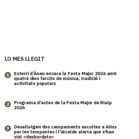
LO MÉS LLEGIT
Esterri d’Àneu encara la Festa Major 2026 amb
1
quatre dies farcits de música, tradició i
activitats populars
Programa d'actes de la Festa Major de Rialp
2
2026
​Desallotgen dos campaments escoltes a Alins
3
per les tempestes i l'alcalde alerta que s'han
vist «desbordats»