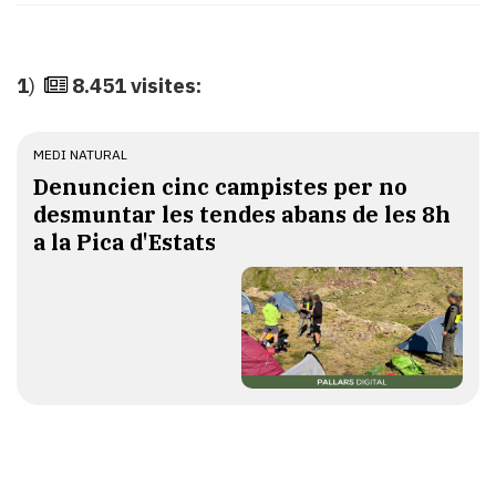
Subscriptors
La
newsletter
del
1
)
8.451 visites:
Pallars
Contingut
patrocinat
MEDI NATURAL
Lo
Denuncien cinc campistes per no
més
desmuntar les tendes abans de les 8h
llegit...
a la Pica d'Estats
Editorial