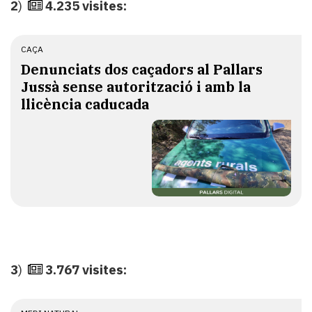
2
)
4.235 visites:
CAÇA
Denunciats dos caçadors al Pallars
Jussà sense autorització i amb la
llicència caducada
3
)
3.767 visites: