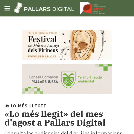
Subscriu-t'hi
Cerca
Portada
Opinió
Fem-
ho
fàcil
Successos
Societat
LO MÉS LLEGIT
Política
«Lo més llegit» del mes
i
d'agost a Pallars Digital
municipis
Economia
Consulta les audiències del diari i les informacions