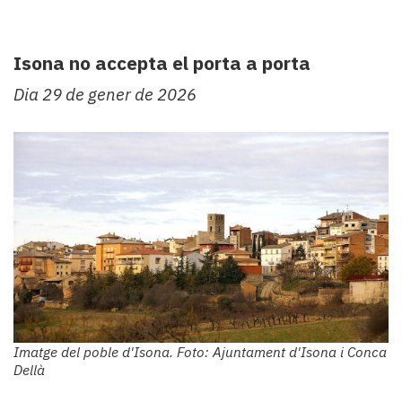
Subscriptors
La
newsletter
Isona no accepta el porta a porta
del
Pallars
Dia 29 de gener de 2026
Contingut
patrocinat
Lo
més
llegit...
Editorial
Imatge del poble d'Isona. Foto: Ajuntament d'Isona i Conca
Dellà