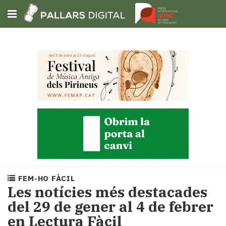
Subscriu-t'hi
Cerca
Portada
Opinió
Fem-
ho
fàcil
Successos
Societat
FEM-HO FÀCIL
Política
Les notícies més destacades
i
del 29 de gener al 4 de febrer
municipis
en Lectura Fàcil
Economia