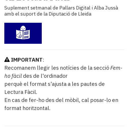
i
Suplement setmanal de Pallars Digital i Alba Jussà
turisme
amb el suport de la Diputació de Lleida
Cultura
Esports
Mai
tant!
TV
i
mitjans
IMPORTANT
:
El
Recomanem llegir les notícies de la secció
Fem-
temps
ho fàcil
des de l'ordinador
Reportatges
perquè el format s'ajusta a les pautes de
Entrevistes
Enquestes
Lectura Fàcil.
A
En cas de fer-ho des del mòbil, cal posar-lo en
escena!
format horitzontal.
Dis
la
teva!