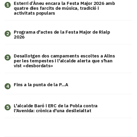
Esterri d’Àneu encara la Festa Major 2026 amb
1
quatre dies farcits de música, tradició i
activitats populars
Programa d'actes de la Festa Major de Rialp
2
2026
​Desallotgen dos campaments escoltes a Alins
3
per les tempestes i l'alcalde alerta que s'han
vist «desbordats»
Fins a la punta de la P...A
4
L'alcalde Baró i ERC de la Pobla contra
5
l'Avenida: crònica d'una deslleialtat